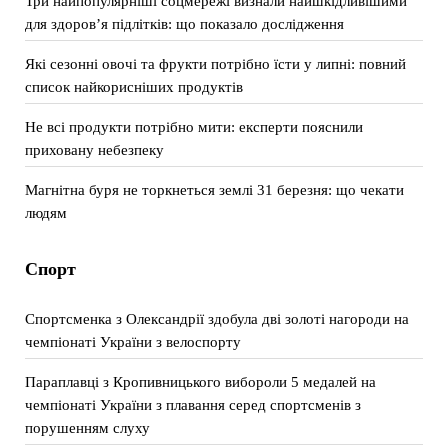
Три найпопулярніші соцмережі визнали найшкідливішими
для здоров’я підлітків: що показало дослідження
Які сезонні овочі та фрукти потрібно їсти у липні: повний
список найкорисніших продуктів
Не всі продукти потрібно мити: експерти пояснили
приховану небезпеку
Магнітна буря не торкнеться землі 31 березня: що чекати
людям
Спорт
Спортсменка з Олександрії здобула дві золоті нагороди на
чемпіонаті України з велоспорту
Параплавці з Кропивницького вибороли 5 медалей на
чемпіонаті України з плавання серед спортсменів з
порушенням слуху