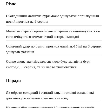
Різне
Сьогоднішня магнітна буря може здивувати: оприлюднили
новий прогноз на 8 серпня
Магнітна буря 7 серпня може погіршити самопочуття: якої
сили очікується геомагнітний шторм сьогодні
Сонячний удар по Землі: прогноз магнітної бурі на 6 серпня
здивував фахівців
Сонце знову активізувалося: якою буде магнітна буря
сьогодні, 5 серпня, та чи варто хвилюватися
Поради
Як обрати солодкий і стиглий кавун: головні ознаки, які
допоможуть не купити несмачний плід
Не викидайте шкурку кавуна: 10 несподіваних способів