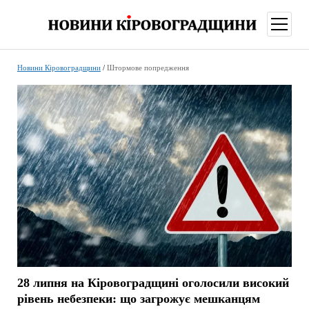
відкри
меню
Новини Кіровоградщини
/
Штормове попредження
28 липня на Кіровоградщині оголосили високий
рівень небезпеки: що загрожує мешканцям