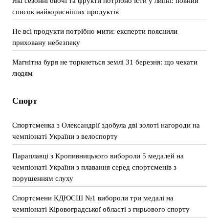
Які сезонні овочі та фрукти потрібно їсти у липні: повний
список найкорисніших продуктів
Не всі продукти потрібно мити: експерти пояснили
приховану небезпеку
Магнітна буря не торкнеться землі 31 березня: що чекати
людям
Спорт
Спортсменка з Олександрії здобула дві золоті нагороди на
чемпіонаті України з велоспорту
Параплавці з Кропивницького вибороли 5 медалей на
чемпіонаті України з плавання серед спортсменів з
порушенням слуху
Спортсмени КДЮСШ №1 вибороли три медалі на
чемпіонаті Кіровоградської області з гирьового спорту