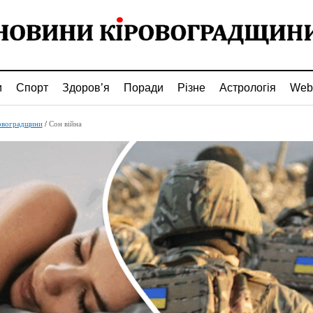
и
Спорт
Здоров’я
Поради
Різне
Астрологія
Web
овоградщини
/
Сон війна