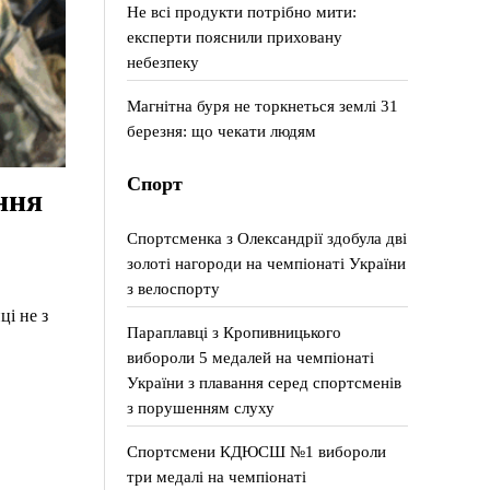
Не всі продукти потрібно мити:
експерти пояснили приховану
небезпеку
Магнітна буря не торкнеться землі 31
березня: що чекати людям
Спорт
ння
Спортсменка з Олександрії здобула дві
золоті нагороди на чемпіонаті України
з велоспорту
ці не з
Параплавці з Кропивницького
вибороли 5 медалей на чемпіонаті
України з плавання серед спортсменів
з порушенням слуху
Спортсмени КДЮСШ №1 вибороли
три медалі на чемпіонаті