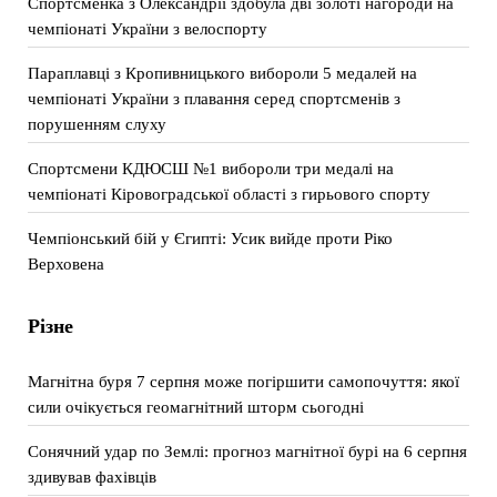
Спортсменка з Олександрії здобула дві золоті нагороди на
чемпіонаті України з велоспорту
Параплавці з Кропивницького вибороли 5 медалей на
чемпіонаті України з плавання серед спортсменів з
порушенням слуху
Спортсмени КДЮСШ №1 вибороли три медалі на
чемпіонаті Кіровоградської області з гирьового спорту
Чемпіонський бій у Єгипті: Усик вийде проти Ріко
Верховена
Різне
Магнітна буря 7 серпня може погіршити самопочуття: якої
сили очікується геомагнітний шторм сьогодні
Сонячний удар по Землі: прогноз магнітної бурі на 6 серпня
здивував фахівців