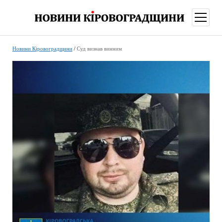
відкри
меню
Новини Кіровоградщини
/
Суд визнав винним