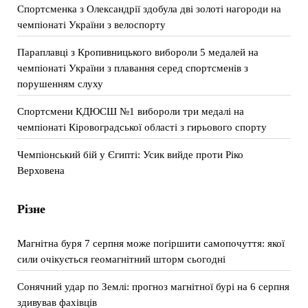
Спортсменка з Олександрії здобула дві золоті нагороди на
чемпіонаті України з велоспорту
Параплавці з Кропивницького вибороли 5 медалей на
чемпіонаті України з плавання серед спортсменів з
порушенням слуху
Спортсмени КДЮСШ №1 вибороли три медалі на
чемпіонаті Кіровоградської області з гирьового спорту
Чемпіонський бій у Єгипті: Усик вийде проти Ріко
Верховена
Різне
Магнітна буря 7 серпня може погіршити самопочуття: якої
сили очікується геомагнітний шторм сьогодні
Сонячний удар по Землі: прогноз магнітної бурі на 6 серпня
здивував фахівців