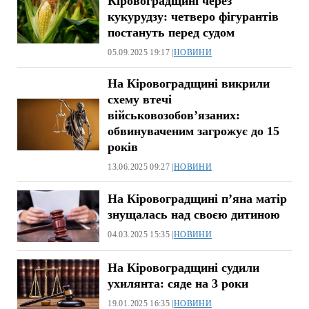
Кіровоградщині через
кукурудзу: четверо фігурантів
постануть перед судом
05.09.2025 19:17 |
НОВИНИ
На Кіровоградщині викрили
схему втечі
військовозобов’язаних:
обвинуваченим загрожує до 15
років
13.06.2025 09:27 |
НОВИНИ
На Кіровоградщині п’яна матір
знущалась над своєю дитиною
04.03.2025 15:35 |
НОВИНИ
На Кіровоградщині судили
ухилянта: сяде на 3 роки
19.01.2025 16:35 |
НОВИНИ