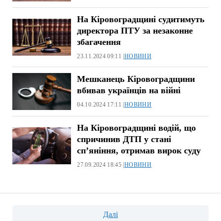
На Кiровоградщинi судитимуть
директора ПТУ за незаконне
збагачення
23.11.2024 09:11 |
НОВИНИ
Мешканець Кіровоградщини
вбивав українців на війні
04.10.2024 17:11 |
НОВИНИ
На Кіровоградщині водій, що
спричинив ДТП у стані
сп’яніння, отримав вирок суду
27.09.2024 18:45 |
НОВИНИ
Пагінація
Далі
записів