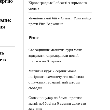
нергію
Кіровоградської області з гирьового
спорту
Чемпіонський бій у Єгипті: Усик вийде
льше:
проти Ріко Верховена
ня
Різне
Сьогоднішня магнітна буря може
ть
здивувати: оприлюднили новий
е в
прогноз на 8 серпня
Магнітна буря 7 серпня може
погіршити самопочуття: якої сили
очікується геомагнітний шторм
сьогодні
Сонячний удар по Землі: прогноз
магнітної бурі на 6 серпня здивував
фахівців