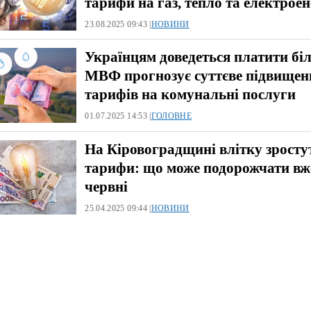
тарифи на газ, тепло та електрое
23.08.2025 09:43 |
НОВИНИ
Українцям доведеться платити бі
МВФ прогнозує суттєве підвищен
тарифів на комунальні послуги
01.07.2025 14:53 |
ГОЛОВНЕ
На Кіровоградщині влітку зросту
тарифи: що може подорожчати вж
червні
25.04.2025 09:44 |
НОВИНИ