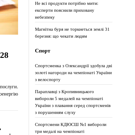
Не всі продукти потрібно мити:
експерти пояснили приховану
небезпеку
Магнітна буря не торкнеться землі 31
березня: що чекати людям
Спорт
028
Спортсменка з Олександрії здобула дві
золоті нагороди на чемпіонаті України
з велоспорту
 послуги.
Параплавці з Кропивницького
роенергію
вибороли 5 медалей на чемпіонаті
України з плавання серед спортсменів
з порушенням слуху
Спортсмени КДЮСШ №1 вибороли
ь
три медалі на чемпіонаті