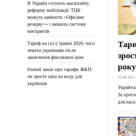
В Україні готують масштабну
реформу мобілізації: ТЦК
можуть замінити «Офісами
резерву+» і змінити систему
контрактів
Тари
Тариф на газ у травні 2026: чого
чекати українцям після
зрос
закінчення фіксованої ціни
року
Новий закон про тарифи ЖКП:
чи зросте ціна на воду для
10.09.2025 
українців
Українсь
За прогн
для нас