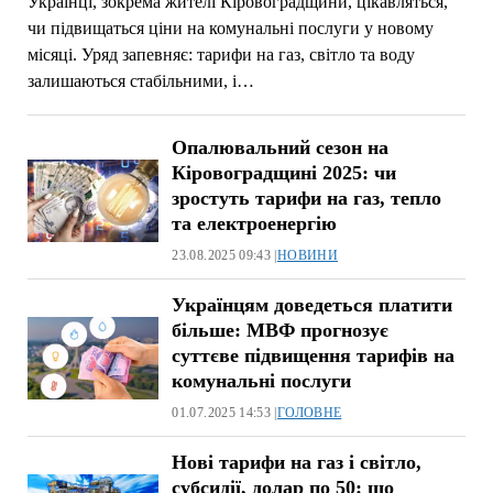
Українці, зокрема жителі Кіровоградщини, цікавляться,
чи підвищаться ціни на комунальні послуги у новому
місяці. Уряд запевняє: тарифи на газ, світло та воду
залишаються стабільними, і…
Опалювальний сезон на
Кіровоградщині 2025: чи
зростуть тарифи на газ, тепло
та електроенергію
23.08.2025 09:43 |
НОВИНИ
Українцям доведеться платити
більше: МВФ прогнозує
суттєве підвищення тарифів на
комунальні послуги
01.07.2025 14:53 |
ГОЛОВНЕ
Нові тарифи на газ і світло,
субсидії, долар по 50: що