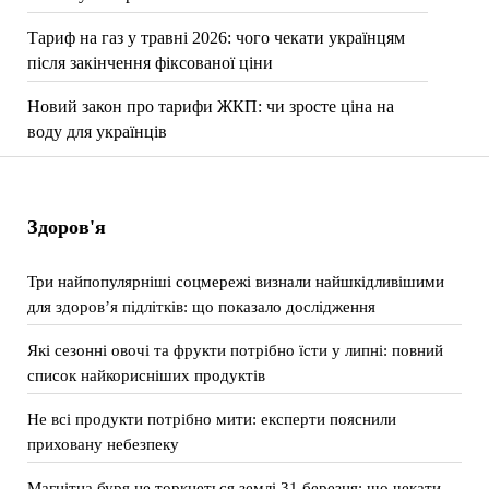
Тариф на газ у травні 2026: чого чекати українцям
після закінчення фіксованої ціни
Новий закон про тарифи ЖКП: чи зросте ціна на
воду для українців
Здоров'я
Три найпопулярніші соцмережі визнали найшкідливішими
для здоров’я підлітків: що показало дослідження
Які сезонні овочі та фрукти потрібно їсти у липні: повний
список найкорисніших продуктів
Не всі продукти потрібно мити: експерти пояснили
приховану небезпеку
Магнітна буря не торкнеться землі 31 березня: що чекати