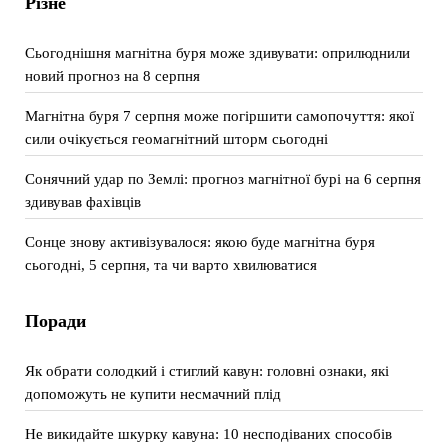
Різне
Сьогоднішня магнітна буря може здивувати: оприлюднили
новий прогноз на 8 серпня
Магнітна буря 7 серпня може погіршити самопочуття: якої
сили очікується геомагнітний шторм сьогодні
Сонячний удар по Землі: прогноз магнітної бурі на 6 серпня
здивував фахівців
Сонце знову активізувалося: якою буде магнітна буря
сьогодні, 5 серпня, та чи варто хвилюватися
Поради
Як обрати солодкий і стиглий кавун: головні ознаки, які
допоможуть не купити несмачний плід
Не викидайте шкурку кавуна: 10 несподіваних способів