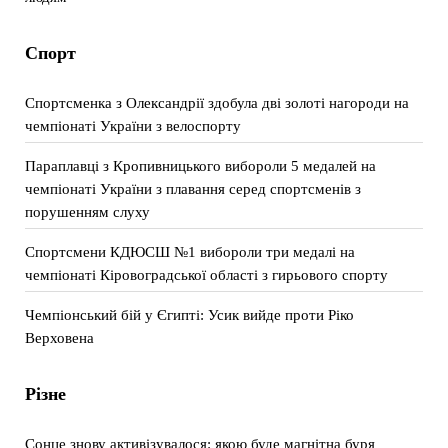
Спорт
Спортсменка з Олександрії здобула дві золоті нагороди на
чемпіонаті України з велоспорту
Параплавці з Кропивницького вибороли 5 медалей на
чемпіонаті України з плавання серед спортсменів з
порушенням слуху
Спортсмени КДЮСШ №1 вибороли три медалі на
чемпіонаті Кіровоградської області з гирьового спорту
Чемпіонський бій у Єгипті: Усик вийде проти Ріко
Верховена
Різне
Сонце знову активізувалося: якою буде магнітна буря