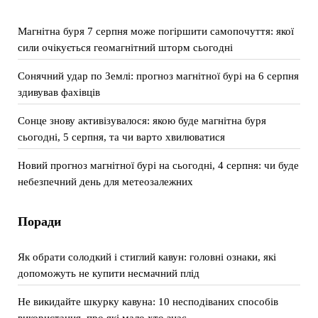
Магнітна буря 7 серпня може погіршити самопочуття: якої
сили очікується геомагнітний шторм сьогодні
Сонячний удар по Землі: прогноз магнітної бурі на 6 серпня
здивував фахівців
Сонце знову активізувалося: якою буде магнітна буря
сьогодні, 5 серпня, та чи варто хвилюватися
Новий прогноз магнітної бурі на сьогодні, 4 серпня: чи буде
небезпечний день для метеозалежних
Поради
Як обрати солодкий і стиглий кавун: головні ознаки, які
допоможуть не купити несмачний плід
Не викидайте шкурку кавуна: 10 несподіваних способів
використання, про які мало хто знає