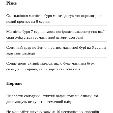
Різне
Сьогоднішня магнітна буря може здивувати: оприлюднили
новий прогноз на 8 серпня
Магнітна буря 7 серпня може погіршити самопочуття: якої
сили очікується геомагнітний шторм сьогодні
Сонячний удар по Землі: прогноз магнітної бурі на 6 серпня
здивував фахівців
Сонце знову активізувалося: якою буде магнітна буря
сьогодні, 5 серпня, та чи варто хвилюватися
Поради
Як обрати солодкий і стиглий кавун: головні ознаки, які
допоможуть не купити несмачний плід
Не викидайте шкурку кавуна: 10 несподіваних способів