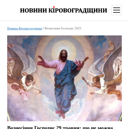
відкри
меню
Новини Кіровоградщини
/
Вознесіння Господнє 2025
Вознесіння Господнє 29 травня: що не можна