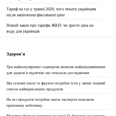
Тариф на газ у травні 2026: чого чекати українцям
після закінчення фіксованої ціни
Новий закон про тарифи ЖКП: чи зросте ціна на
воду для українців
Здоров'я
Три найпопулярніші соцмережі визнали найшкідливішими
для здоров’я підлітків: що показало дослідження
Які сезонні овочі та фрукти потрібно їсти у липні: повний
список найкорисніших продуктів
Не всі продукти потрібно мити: експерти пояснили
приховану небезпеку
Магнітна буря не торкнеться землі 31 березня: що чекати