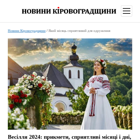
відкри
меню
Новини Кіровоградщини
/
Який місяць сприятливий для одруження
Весілля 2024: прикмети, сприятливі місяці і дні,