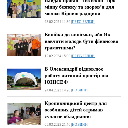
Байдак провів “НеЛекції” про
мінну безпеку та здоров’я для
молоді Кіровоградщини
23.02.2024 11:36 |
ПРЕС-РЕЛІЗИ
Копійка до копієчки, або Як
навчити молодь бути фінансово
грамотними?
12.02.2024 15:00 |
ПРЕС-РЕЛІЗИ
В Олександрії відновлює
роботу дитячий простір від
ЮНІСЕФ
24.04.2023 14:20 |
НОВИНИ
Кропивницький центр для
особливих дітей отримав
сучасне обладнання
09.03.2023 21:46 |
НОВИНИ