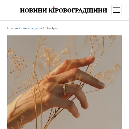
відкри
меню
Новини Кіровоградщини
/
Ювелірка