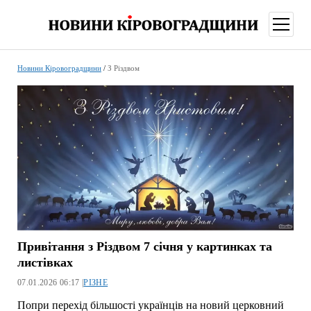
відкри
меню
Новини Кіровоградщини
/
З Різдвом
Привітання з Різдвом 7 січня у картинках та
листівках
07.01.2026 06:17 |
РІЗНЕ
Попри перехід більшості українців на новий церковний