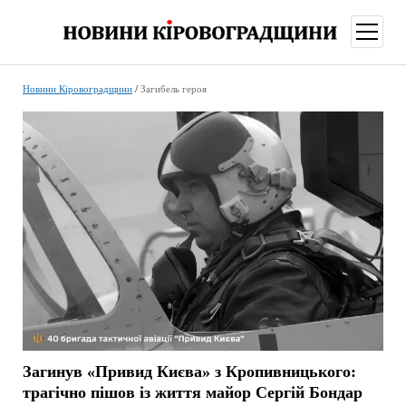
відкри
меню
Новини Кіровоградщини
/
Загибель героя
Загинув «Привид Києва» з Кропивницького:
трагічно пішов із життя майор Сергій Бондар