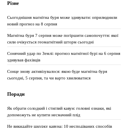
Різне
Сьогоднішня магнітна буря може здивувати: оприлюднили
новий прогноз на 8 серпня
Магнітна буря 7 серпня може погіршити самопочуття: якої
сили очікується геомагнітний шторм сьогодні
Сонячний удар по Землі: прогноз магнітної бурі на 6 серпня
здивував фахівців
Сонце знову активізувалося: якою буде магнітна буря
сьогодні, 5 серпня, та чи варто хвилюватися
Поради
Як обрати солодкий і стиглий кавун: головні ознаки, які
допоможуть не купити несмачний плід
Не викидайте шкурку кавуна: 10 несподіваних способів