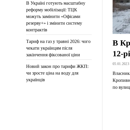
В Україні готують масштабну
реформу мобілізації: ТЦК
можуть замінити «Офісами
резерву+» і змінити систему
контрактів
В Кр
Тариф на газ у травні 2026: чого
чекати українцям після
12-р
закінчення фіксованої ціни
05.01.2023 
Новий закон про тарифи ЖКП:
чи зросте ціна на воду для
Власника
українців
Кропивни
по вули