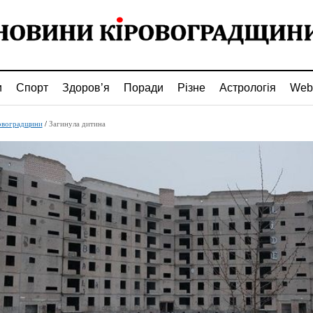
и
Спорт
Здоров’я
Поради
Різне
Астрологія
Web
овоградщини
/
Загинула дитина