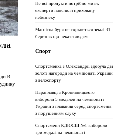
Не всі продукти потрібно мити:
експерти пояснили приховану
небезпеку
Магнітна буря не торкнеться землі 31
березня: що чекати людям
ула
Спорт
Спортсменка з Олександрії здобула дві
золоті нагороди на чемпіонаті України
ади В
з велоспорту
будинку
Параплавці з Кропивницького
вибороли 5 медалей на чемпіонаті
України з плавання серед спортсменів
з порушенням слуху
Спортсмени КДЮСШ №1 вибороли
три медалі на чемпіонаті