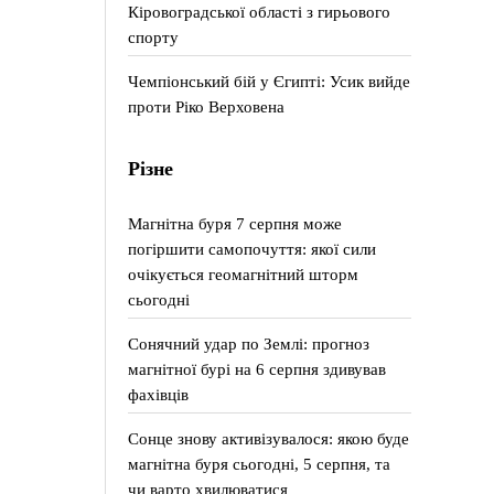
Кіровоградської області з гирьового
спорту
Чемпіонський бій у Єгипті: Усик вийде
проти Ріко Верховена
Різне
Магнітна буря 7 серпня може
погіршити самопочуття: якої сили
очікується геомагнітний шторм
сьогодні
Сонячний удар по Землі: прогноз
магнітної бурі на 6 серпня здивував
фахівців
Сонце знову активізувалося: якою буде
магнітна буря сьогодні, 5 серпня, та
чи варто хвилюватися