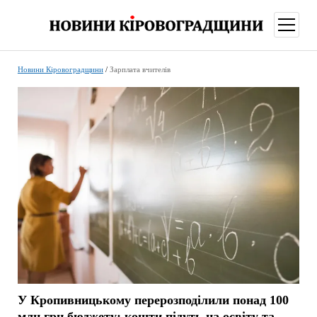
відкри
меню
Новини Кіровоградщини
/
Зарплата вчителів
У Кропивницькому перерозподілили понад 100
млн грн бюджету: кошти підуть на освіту та