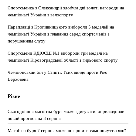
Спортсменка з Олександрії здобула дві золоті нагороди на
чемпіонаті України з велоспорту
Параплавці з Кропивницького вибороли 5 медалей на
чемпіонаті України з плавання серед спортсменів з
порушенням слуху
Спортсмени КДЮСШ №1 вибороли три медалі на
чемпіонаті Кіровоградської області з гирьового спорту
Чемпіонський бій у Єгипті: Усик вийде проти Ріко
Верховена
Різне
Сьогоднішня магнітна буря може здивувати: оприлюднили
новий прогноз на 8 серпня
Магнітна буря 7 серпня може погіршити самопочуття: якої