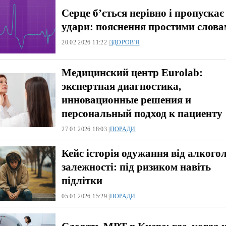
Серце б’ється нерівно і пропускає
удари: пояснення простими слов
20.02.2026 11:22 |
ЗДОРОВ'Я
Медицинский центр Eurolab:
экспертная диагностика,
инновационные решения и
персональный подход к пациенту
27.01.2026 18:03 |
ПОРАДИ
Кейс історія одужання від алкого
залежності: під ризиком навіть
підлітки
05.01.2026 15:29 |
ПОРАДИ