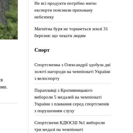
Не всі продукти потрібно мити:
експерти пояснили приховану
небезпеку
Магнітна буря не торкнеться землі 31
березня: що чекати людям
Спорт
Спортсменка з Олександрії здобула дві
золоті нагороди на чемпіонаті України
з велоспорту
ся
ами.
Параплавці з Кропивницького
вибороли 5 медалей на чемпіонаті
України з плавання серед спортсменів
з порушенням слуху
Спортсмени КДЮСШ №1 вибороли
три медалі на чемпіонаті