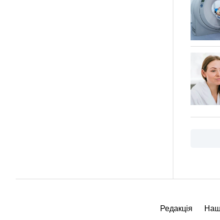
Пагіна
записів
Редакція
Наш