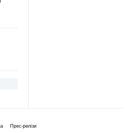
и
ча
Прес-релізи