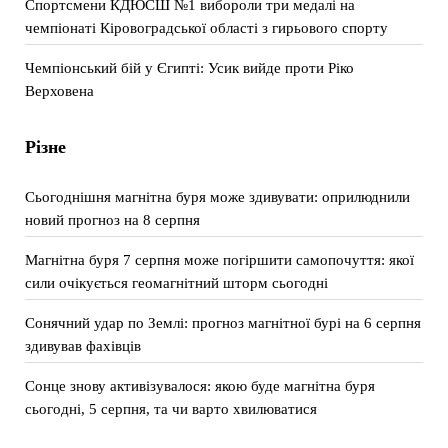
Спортсмени КДЮСШ №1 вибороли три медалі на
чемпіонаті Кіровоградської області з гирьового спорту
Чемпіонський бій у Єгипті: Усик вийде проти Ріко
Верховена
Різне
Сьогоднішня магнітна буря може здивувати: оприлюднили
новий прогноз на 8 серпня
Магнітна буря 7 серпня може погіршити самопочуття: якої
сили очікується геомагнітний шторм сьогодні
Сонячний удар по Землі: прогноз магнітної бурі на 6 серпня
здивував фахівців
Сонце знову активізувалося: якою буде магнітна буря
сьогодні, 5 серпня, та чи варто хвилюватися