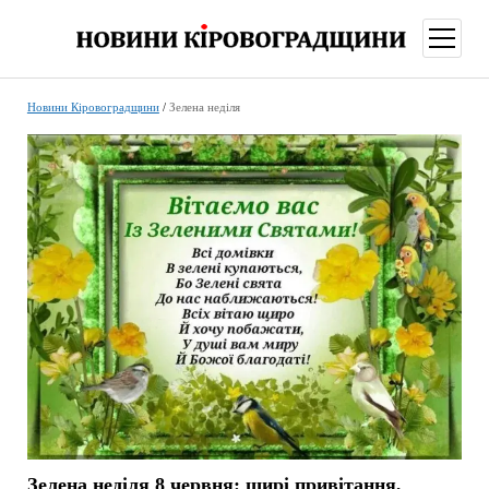
відкри
меню
Новини Кіровоградщини
/
Зелена неділя
Зелена неділя 8 червня: щирі привітання,