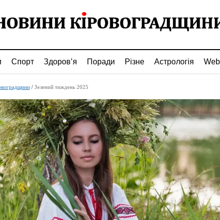
и
Спорт
Здоров’я
Поради
Різне
Астрологія
Web
овоградщини
/
Зелений тиждень 2025