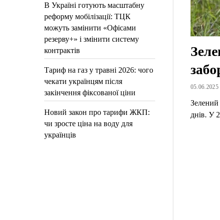
В Україні готують масштабну
реформу мобілізації: ТЦК
можуть замінити «Офісами
резерву+» і змінити систему
Зеле
контрактів
забо
Тариф на газ у травні 2026: чого
чекати українцям після
05.06.2025 
закінчення фіксованої ціни
Зелений 
Новий закон про тарифи ЖКП:
днів. У 
чи зросте ціна на воду для
українців