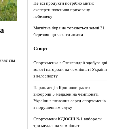
Не всі продукти потрібно мити:
експерти пояснили приховану
небезпеку
Магнітна буря не торкнеться землі 31
а
березня: що чекати людям
Спорт
иває сім
Спортсменка з Олександрії здобула дві
золоті нагороди на чемпіонаті України
з велоспорту
Параплавці з Кропивницького
вибороли 5 медалей на чемпіонаті
України з плавання серед спортсменів
з порушенням слуху
Спортсмени КДЮСШ №1 вибороли
три медалі на чемпіонаті