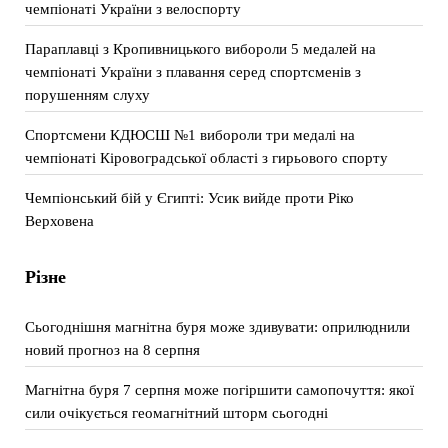
чемпіонаті України з велоспорту
Параплавці з Кропивницького вибороли 5 медалей на
чемпіонаті України з плавання серед спортсменів з
порушенням слуху
Спортсмени КДЮСШ №1 вибороли три медалі на
чемпіонаті Кіровоградської області з гирьового спорту
Чемпіонський бій у Єгипті: Усик вийде проти Ріко
Верховена
Різне
Сьогоднішня магнітна буря може здивувати: оприлюднили
новий прогноз на 8 серпня
Магнітна буря 7 серпня може погіршити самопочуття: якої
сили очікується геомагнітний шторм сьогодні