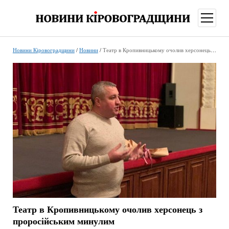
відкри
меню
Новини Кіровоградщини
/
Новини
/
Театр в Кропивницькому очолив херсонець з проросійським минулим
Театр в Кропивницькому очолив херсонець з
проросійським минулим