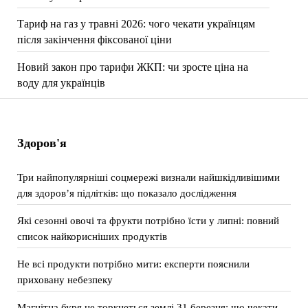
Тариф на газ у травні 2026: чого чекати українцям
після закінчення фіксованої ціни
Новий закон про тарифи ЖКП: чи зросте ціна на
воду для українців
Здоров'я
Три найпопулярніші соцмережі визнали найшкідливішими
для здоров’я підлітків: що показало дослідження
Які сезонні овочі та фрукти потрібно їсти у липні: повний
список найкорисніших продуктів
Не всі продукти потрібно мити: експерти пояснили
приховану небезпеку
Магнітна буря не торкнеться землі 31 березня: що чекати