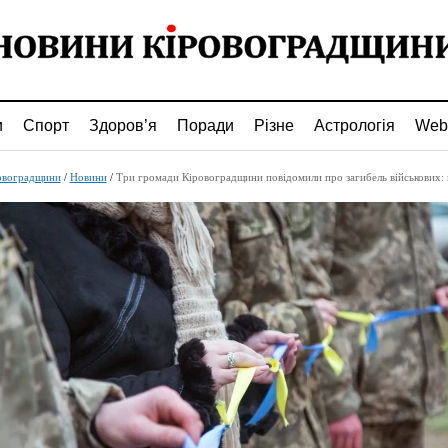
и
Спорт
Здоров’я
Поради
Різне
Астрологія
Web
овоградщини
/
Новини
/
Три громади Кіровоградщини повідомили про загибель військових: назвали імена