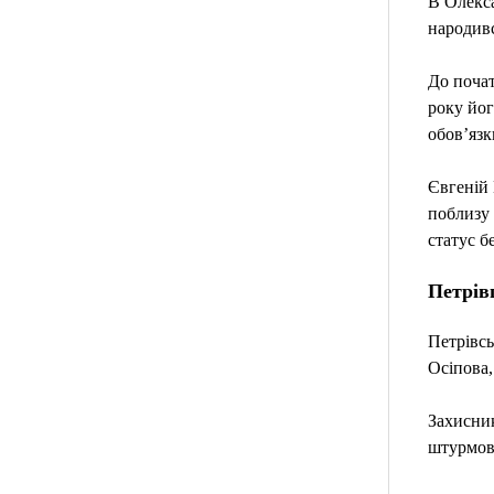
В Олекса
народивс
До почат
року йог
обов’язк
Євгеній 
поблизу 
статус б
Петрів
Петрівс
Осіпова,
Захисник
штурмов