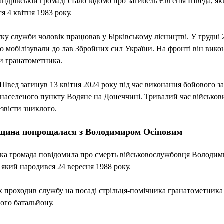
ндрівській громаді стало відомо про загибель Євгенія Шведа, я
я 4 квітня 1983 року.
ку служби чоловік працював у Бірківському лісництві. У грудні 
о мобілізували до лав Збройних сил України. На фронті він вико
и гранатометника.
Швед загинув 13 квітня 2024 року під час виконання бойового з
населеного пункту Водяне на Донеччині. Тривалий час військов
езвісти зниклого.
щина попрощалася з Володимиром Осіповим
ька громада повідомила про смерть військовослужбовця Володим
 який народився 24 вересня 1988 року.
 проходив службу на посаді стрільця-помічника гранатометника 
ого батальйону.