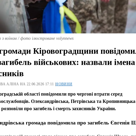
з воїном / фото ілюстроване volynnews
громади Кіровоградщини повідоми
загибель військових: назвали імена
сників
А АЛІНА НА 22.06.2026 17:11 |
НОВИНИ
оградській області повідомили про чергові втрати серед
вослужбовців. Олександрівська, Петрівська та Кропивницька
розповіли про загибель і смерть захисників України.
ндрівська громада повідомила про загибель Євгенія 