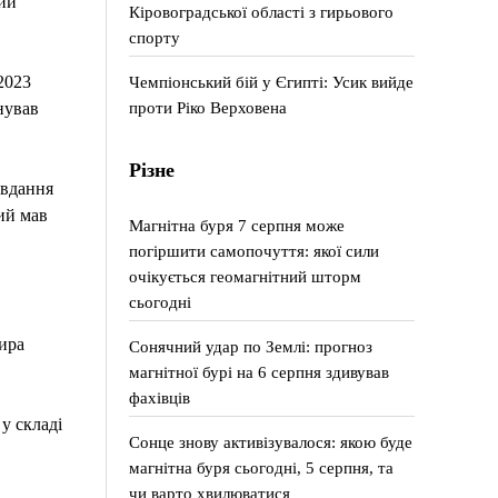
кий
Кіровоградської області з гирьового
спорту
2023
Чемпіонський бій у Єгипті: Усик вийде
проти Ріко Верховена
нував
Різне
авдання
ий мав
Магнітна буря 7 серпня може
погіршити самопочуття: якої сили
очікується геомагнітний шторм
сьогодні
ира
Сонячний удар по Землі: прогноз
магнітної бурі на 6 серпня здивував
фахівців
у складі
Сонце знову активізувалося: якою буде
магнітна буря сьогодні, 5 серпня, та
чи варто хвилюватися