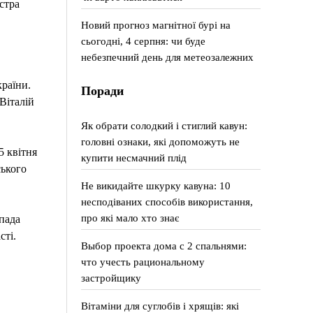
стра
Новий прогноз магнітної бурі на
сьогодні, 4 серпня: чи буде
небезпечний день для метеозалежних
раїни.
Поради
Віталій
Як обрати солодкий і стиглий кавун:
головні ознаки, які допоможуть не
5 квітня
купити несмачний плід
ського
Не викидайте шкурку кавуна: 10
несподіваних способів використання,
про які мало хто знає
пада
сті.
Выбор проекта дома с 2 спальнями:
что учесть рациональному
застройщику
Вітаміни для суглобів і хрящів: які