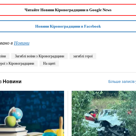
Читайте Новини Кіровоградщини в Google News
Новини Кіровоградщини в Facebook
вано в
Новини
оїни
Загиблі воїни з Кіровоградщини
загиблі герої
ерої з Кіровоградщини
На щиті
з
Новини
Більше записів