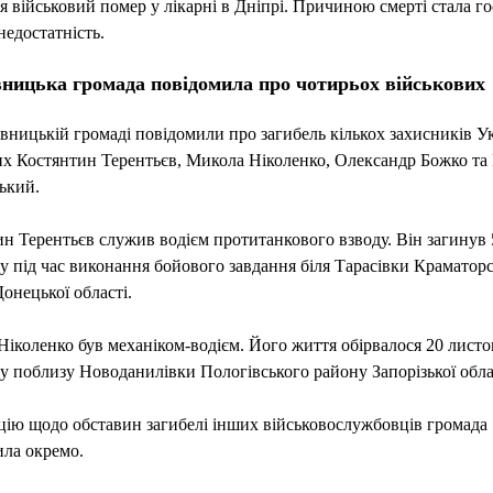
я військовий помер у лікарні в Дніпрі. Причиною смерті стала го
недостатність.
ницька громада повідомила про чотирьох військових
ницькій громаді повідомили про загибель кількох захисників Ук
х Костянтин Терентьєв, Микола Ніколенко, Олександр Божко та 
ький.
н Терентьєв служив водієм протитанкового взводу. Він загинув 
у під час виконання бойового завдання біля Тарасівки Краматор
онецької області.
іколенко був механіком-водієм. Його життя обірвалося 20 листо
у поблизу Новоданилівки Пологівського району Запорізької обла
ію щодо обставин загибелі інших військовослужбовців громада
ла окремо.