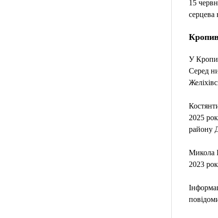
15 червн
серцева 
Кропив
У Кропив
Серед ни
Желіхівс
Костянти
2025 рок
району Д
Микола Н
2023 рок
Інформац
повідоми