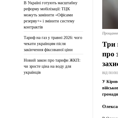
В Україні готують масштабну
реформу мобілізації: ТЦК
можуть замінити «Офісами
резерву+» і змінити систему
контрактів
Прощання 
Тариф на газ у травні 2026: чого
Три 
чекати українцям після
закінчення фіксованої ціни
про 
Новий закон про тарифи ЖКП:
захи
чи зросте ціна на воду для
українців
ВІД ПОПОВ
У Кіров
військо
громади 
Олекса