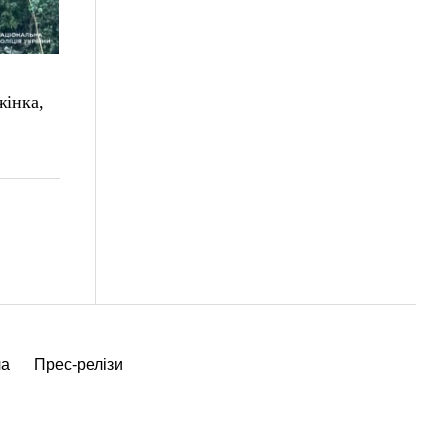
жінка,
ча
Прес-релізи