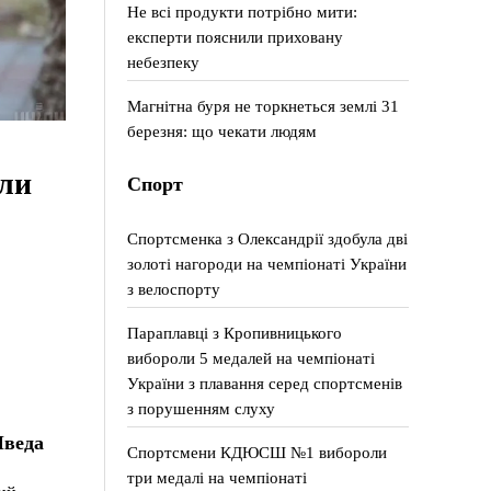
Не всі продукти потрібно мити:
експерти пояснили приховану
небезпеку
Магнітна буря не торкнеться землі 31
березня: що чекати людям
ли
Спорт
Спортсменка з Олександрії здобула дві
золоті нагороди на чемпіонаті України
з велоспорту
Параплавці з Кропивницького
вибороли 5 медалей на чемпіонаті
України з плавання серед спортсменів
з порушенням слуху
Шведа
Спортсмени КДЮСШ №1 вибороли
три медалі на чемпіонаті