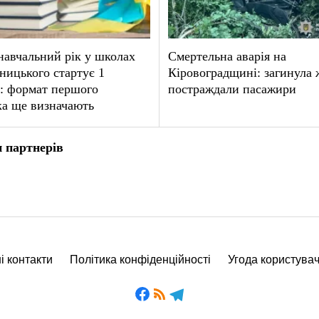
авчальний рік у школах
Смертельна аварія на
ицького стартує 1
Кіровоградщині: загинула 
: формат першого
постраждали пасажири
ка ще визначають
 партнерів
і контакти
Політика конфіденційності
Угода користува