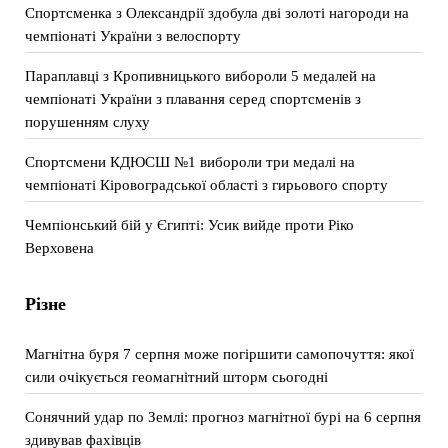
Спортсменка з Олександрії здобула дві золоті нагороди на
чемпіонаті України з велоспорту
Параплавці з Кропивницького вибороли 5 медалей на
чемпіонаті України з плавання серед спортсменів з
порушенням слуху
Спортсмени КДЮСШ №1 вибороли три медалі на
чемпіонаті Кіровоградської області з гирьового спорту
Чемпіонський бій у Єгипті: Усик вийде проти Ріко
Верховена
Різне
Магнітна буря 7 серпня може погіршити самопочуття: якої
сили очікується геомагнітний шторм сьогодні
Сонячний удар по Землі: прогноз магнітної бурі на 6 серпня
здивував фахівців