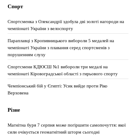
Спорт
Спортсменка з Олександрії здобула дві золоті нагороди на
чемпіонаті України з велоспорту
Параплавці з Кропивницького вибороли 5 медалей на
чемпіонаті України з плавання серед спортсменів з
порушенням слуху
Спортсмени КДЮСШ №1 вибороли три медалі на
чемпіонаті Кіровоградської області з гирьового спорту
Чемпіонський бій у Єгипті: Усик вийде проти Ріко
Верховена
Різне
Магнітна буря 7 серпня може погіршити самопочуття: якої
сили очікується геомагнітний шторм сьогодні