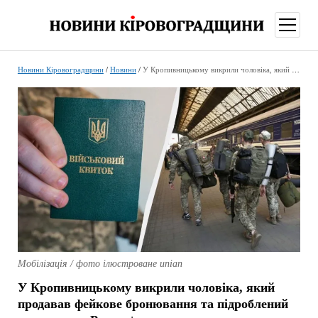
відкри
меню
Новини Кіровоградщини
/
Новини
/
У Кропивницькому викрили чоловіка, який продавав фейкове бронювання та підроблений застосунок «Резерв+»
Мобілізація / фото ілюстроване unian
У Кропивницькому викрили чоловіка, який
продавав фейкове бронювання та підроблений