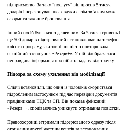
підприємство. За таку “послугу” він просив 5 тисяч
доларів і переконував, що завдяки своїм зв’язкам може
оформити законне бронювання.
Інший спосіб був значно дешевшим. За 5 тисяч гривень і
ще 500 доларів підозрюваний встановлював на телефон
клієнта програму, яка зовні повністю повторювала
офіційний застосунок «Резерв+». У ній відображалася
неправдива інформація про нібито надану відстрочку.
Підозра за схему ухилення від мобілізації
Слідчі встановили, що один із чоловіків скористався
підробленим застосунком під час перевірки документів
працівниками ТЦК та СП. Він показав фейковий
«Резерв+», сподіваючись уникнути отримання повістки.
Правоохоронці затримали підозрюваного одразу після
отримання другої частини коштів за встановлення