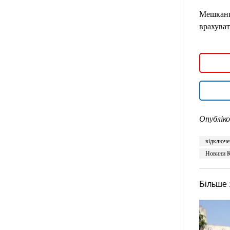
Мешканці
врахуват
Опубліко
відключе
Новини К
Більше 