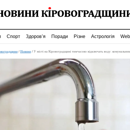
и
Спорт
Здоров’я
Поради
Різне
Астрологія
Web
овоградщини
/
Новини
/
У місті на Кіровоградщині тимчасово відключать воду: комунальники повідомили 