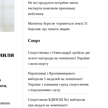
Не всі продукти потрібно мити:
експерти пояснили приховану
небезпеку
Магнітна буря не торкнеться землі 31
березня: що чекати людям
Спорт
Спортсменка з Олександрії здобула дві
омили
золоті нагороди на чемпіонаті України
з велоспорту
Параплавці з Кропивницького
вибороли 5 медалей на чемпіонаті
з
України з плавання серед спортсменів
оти,
з порушенням слуху
Спортсмени КДЮСШ №1 вибороли
новини
три медалі на чемпіонаті