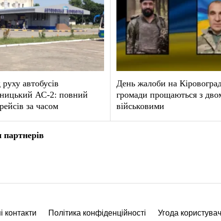
 руху автобусів
День жалоби на Кіровогра
ницький АС-2: повний
громади прощаються з дво
рейсів за часом
військовими
 партнерів
і контакти
Політика конфіденційності
Угода користува