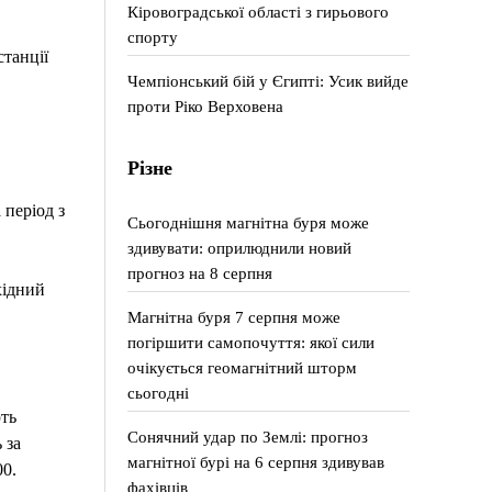
Кіровоградської області з гирьового
спорту
танції
Чемпіонський бій у Єгипті: Усик вийде
проти Ріко Верховена
Різне
період з
Сьогоднішня магнітна буря може
здивувати: оприлюднили новий
прогноз на 8 серпня
хідний
Магнітна буря 7 серпня може
погіршити самопочуття: якої сили
очікується геомагнітний шторм
сьогодні
ть
Сонячний удар по Землі: прогноз
 за
магнітної бурі на 6 серпня здивував
00.
фахівців