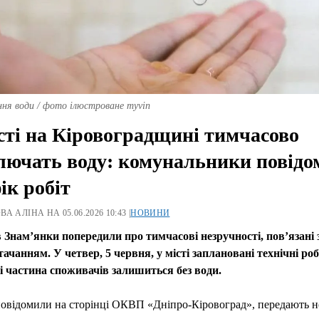
ня води / фото ілюстроване myvin
сті на Кіровоградщині тимчасово
лючать воду: комунальники повід
ік робіт
А АЛІНА НА 05.06.2026 10:43 |
НОВИНИ
 Знам’янки попередили про тимчасові незручності, пов’язані 
ачанням. У четвер, 5 червня, у місті заплановані технічні роб
кі частина споживачів залишиться без води.
повідомили на сторінці ОКВП «Дніпро-Кіровоград», передають 