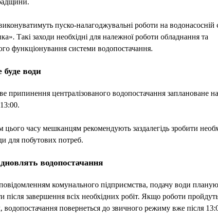
радщини.
виконуватимуть пуско-налагоджувальні роботи на водонасосній с
ка». Такі заходи необхідні для належної роботи обладнання та
ого функціонування системи водопостачання.
 буде води
е припинення централізованого водопостачання заплановане на 
13:00.
 цього часу мешканцям рекомендують заздалегідь зробити необ
ди для побутових потреб.
ідновлять водопостачання
 повідомленням комунального підприємства, подачу води планую
и після завершення всіх необхідних робіт. Якщо роботи пройдуть
, водопостачання повернеться до звичного режиму вже після 13: