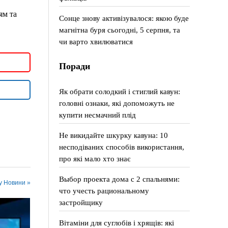
ям та
Сонце знову активізувалося: якою буде
магнітна буря сьогодні, 5 серпня, та
чи варто хвилюватися
Поради
Як обрати солодкий і стиглий кавун:
головні ознаки, які допоможуть не
купити несмачний плід
Не викидайте шкурку кавуна: 10
несподіваних способів використання,
про які мало хто знає
Выбор проекта дома с 2 спальнями:
 у Новини »
что учесть рациональному
застройщику
Вітаміни для суглобів і хрящів: які