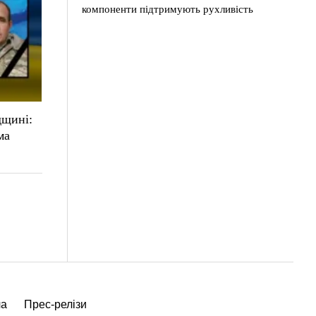
компоненти підтримують рухливість
дщині:
ма
ча
Прес-релізи