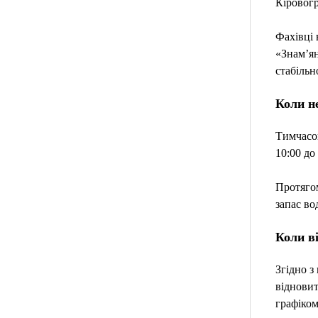
Кіровог
Фахівці 
«Знам’ян
стабільн
Коли не
Тимчасов
10:00 до 
Протягом
запас во
Коли в
Згідно з
відновит
графіком