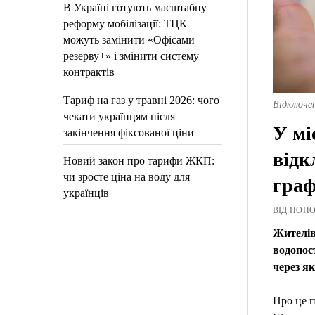
В Україні готують масштабну
реформу мобілізації: ТЦК
можуть замінити «Офісами
резерву+» і змінити систему
контрактів
Тариф на газ у травні 2026: чого
Відключен
чекати українцям після
У мі
закінчення фіксованої ціни
відк
Новий закон про тарифи ЖКП:
чи зросте ціна на воду для
граф
українців
ВІД ПОПОВ
Жителів
водопост
через я
Про це 