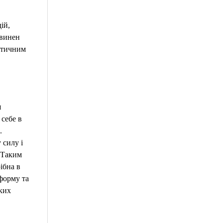
ій,
овинен
актичним
я
 себе в
.
силу і
 Таким
ібна в
форму та
ких