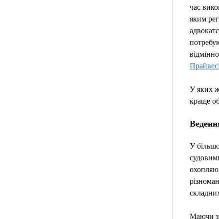
час вико
яким рег
адвокатс
потребую
відмінно
Прайвес
У яких ж
краще об
Веденн
У більшо
судовими
охопляюю
різноман
складних
Маючи зн