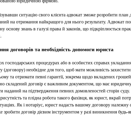
ізованою юридичною фірмою.
зувавши ситуацію свого клієнта адвокат зможе розробити план д
ний на отримання найкращого для нього результату. Адвокат п
ну основу знань в галузі права й законів, що підкріплюється пр
.
ння договорів та необхідність допомоги юриста
ох господарських процедурах або в особистих справах укладанн
у (договору) необхідне для того, щоб мати можливість захистити
ому та отримати певні гарантії, зокрема щодо вкладених грошей
но складений договір є важливим документом, що має юридичну 
и наданий на підтвердження певних домовленостей сторін суду.
рисутність та плідна робота такого фахівця, як юрист, вкрай потр
туаціях. Як і нотаріус, юрист надасть вашому договору належну 
 зробити договір дієвим інструментом у разі виникнення будь-я