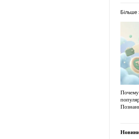
Більше 
Почему
популя
Познан
Новини