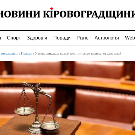
и
Спорт
Здоров’я
Поради
Різне
Астрологія
Web
овоградщини
/
Поради
/
У яких випадках краще звернутися до юриста чи адвоката?