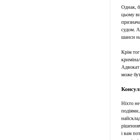
Однак, б
цьому ви
признача
судом. А
шанси на
Крім тог
кримінал
Адвокат 
може бут
Консуль
Ніхто не
подіями,
найсклад
рішенням
і вам по