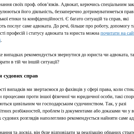
нання своїх проф. обов’язків. Адвокат, керючись спеціальним за
улюються його діяльність, беззаперечно дотримуватиметься пра
ької етики та конфіденційності. Є багато ситуацій та справ, які
ть послуг саме адвоката. До речі, більше про роботу, допомогу т
сті професій і статусу адвоката та юриста можна
почитати на сай
і
.
е випадках рекомендується звернутися до юриста чи адвоката, та
рати в тій чи іншій ситуації?
я судових справ
сті випадків ми звертаємося до фахівців у сфері права, коли стик
 процесами проти іншої фізичної чи юридичної особи, такі спор
ться цивільним чи господарським судочинством. Так, у разі
ітних розбіжностей, проблем із документами або доказами чи у 
 судових розглядів наполегливо рекомендується найняти саме ад
ання та досвід, він буде відповідати за реалізацію обраних страте