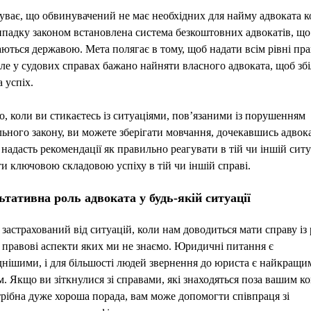
уває, що обвинувачений не має необхідних для найму адвоката к
падку законом встановлена система безкоштовних адвокатів, що
ються державою. Мета полягає в тому, щоб надати всім рівні пра
ле у судових справах бажано найняти власного адвоката, щоб зб
 успіх.
о, коли ви стикаєтесь із ситуаціями, пов’язаними із порушенням
ьного закону, ви можете зберігати мовчання, дочекавшись адвока
надасть рекомендації як правильно реагувати в тій чи іншій ситу
и ключовою складовою успіху в тій чи іншій справі.
тативна роль адвоката у будь-якій ситуації
 застрахований від ситуацій, коли нам доводиться мати справу із
 правові аспекти яких ми не знаємо. Юридичні питання є
нішими, і для більшості людей звернення до юриста є найкращи
. Якщо ви зіткнулися зі справами, які знаходяться поза вашим к
трібна дуже хороша порада, вам може допомогти співпраця зі