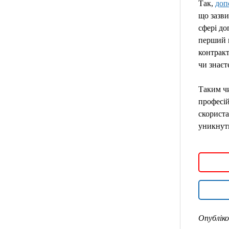
Так,
доп
що зазви
сфері до
перший п
контракт
чи знаєт
Таким чи
професій
скориста
уникнути
Опубліко