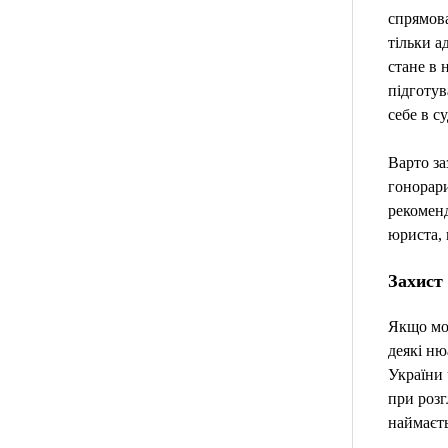
спрямова
тільки а
стане в 
підготув
себе в с
Варто за
гонорари
рекомен
юриста, 
Захист
Якщо мов
деякі ню
України 
при розг
наймаєть