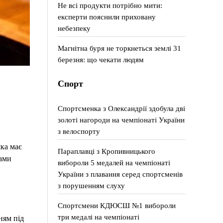
Не всі продукти потрібно мити:
експерти пояснили приховану
небезпеку
Магнітна буря не торкнеться землі 31
березня: що чекати людям
Спорт
Спортсменка з Олександрії здобула дві
золоті нагороди на чемпіонаті України
з велоспорту
ка має
Параплавці з Кропивницького
ами
вибороли 5 медалей на чемпіонаті
України з плавання серед спортсменів
з порушенням слуху
Спортсмени КДЮСШ №1 вибороли
три медалі на чемпіонаті
ням під