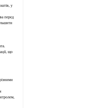
оштів, у
ва перед
ільшити
та.
ації, що
 різними
м
онтролем,