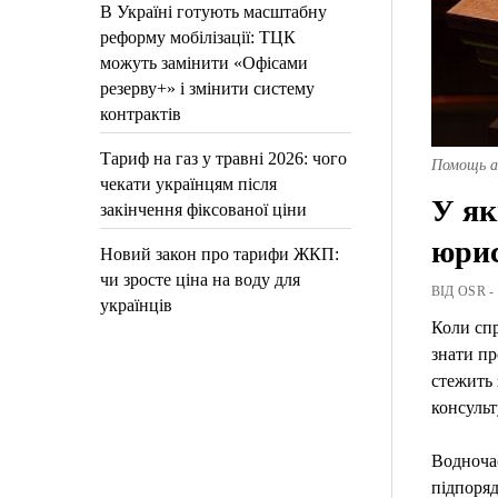
В Україні готують масштабну
реформу мобілізації: ТЦК
можуть замінити «Офісами
резерву+» і змінити систему
контрактів
Тариф на газ у травні 2026: чого
Помощь а
чекати українцям після
У як
закінчення фіксованої ціни
юрис
Новий закон про тарифи ЖКП:
чи зросте ціна на воду для
ВІД OSR -
українців
Коли сп
знати п
стежить 
консульт
Водночас
підпоряд