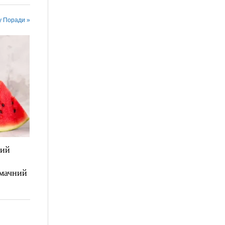
у Поради »
лий
смачний