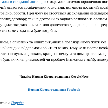
омога в складанні договорів
є окремою вагомою юридичною пос
чай надається досвідченими юристами, які мають достатній досві
говірної роботи. При чому це стосується як складання нескладно
огляд договору, так і підготовки складного великого за обсягом 
у, адже, звертаючись за такою допомогою до юриста, ви наперед
е яка саме угода вам буде потрібна.
ном, в описаних та інших ситуаціях в повсякденному житті без
ної юридичної допомоги обійтися важко, тому коли постає необх
тися послугами адвоката, краще не нехтувати цим правилом, що
 будь-яких неприємностей чи проблем із законом у майбутньому
Читайте Новини Кіровоградщини в Google News
Новини Кіровоградщини в Facebook
вано в
Поради