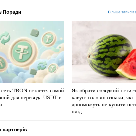
з
Поради
Більше записів 
 сеть TRON остается самой
Як обрати солодкий і стиг
рной для перевода USDT в
кавун: головні ознаки, які
и
допоможуть не купити не
плід
 партнерів