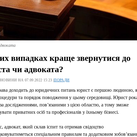
двоката
их випадках краще звернутися до
та чи адвоката?
 НОВИНИ НА 07.09.2022 15:23 |
ПОРАДИ
рава доходить до юридичних питань юрист є першою людиною, я
роцедури та порядок поводження у цьому середовищі. Юрист рок
за дослідженнями, пов’язаними з цією областю, а тому зможе
увати приватних осіб та професіоналів у їхньому бізнесі.
, адвокат, який склав іспит та отримав свідоцтво
ковуватиметься спеціальним правилам та додатковим зобов’язан