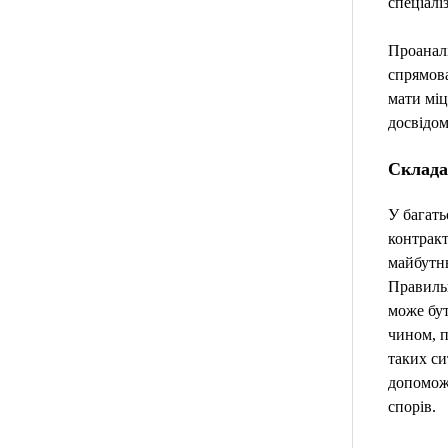
спеціал
Проаналі
спрямова
мати міц
досвідом
Склада
У багать
контракт
майбутнь
Правиль
може бут
чином, п
таких си
допоможе
спорів.