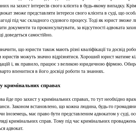
них на захист інтересів свого клієнта в будь-якому випадку. Крім
двокат зможе представляти інтереси свого клієнта в суді, що осо
нагоді під час складного судового процесу. Тоді як юрист зможе 
ати документи та проконсультувати, за відсутності адвоката зах
уді доведеться самостійно.
значити, що юристи також мають різні кваліфікації та досвід роб
 юристів можуть значно відрізнятися. Хороший юрист матиме кі
дацій і, як правило, працює з великою юридичною фірмою. Оби
варто впенитися в його досвіді роботи та знаннях.
 у кримінальних справах
а йде про захист у кримінальних справах, то тут необхідно вра
анси. Законом встановлено, що кожна людина, будь-то громадян
чи іноземець, має право бути представленим адвокатом у суді, о
ляді кримінальних справ. Тому під час кримінальних проваджень
ся адвокат.