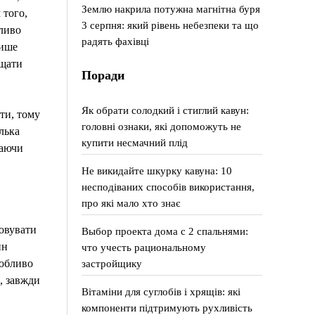
Землю накрила потужна магнітна буря
 того,
3 серпня: який рівень небезпеки та що
бливо
радять фахівці
лише
ищати
Поради
Як обрати солодкий і стиглий кавун:
оти, тому
головні ознаки, які допоможуть не
лька
купити несмачний плід
раючи
Не викидайте шкурку кавуна: 10
несподіваних способів використання,
про які мало хто знає
ховувати
Выбор проекта дома с 2 спальнями:
ин
что учесть рациональному
собливо
застройщику
, завжди
Вітаміни для суглобів і хрящів: які
компоненти підтримують рухливість