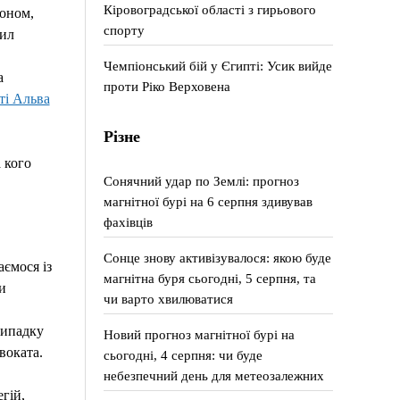
Кіровоградської області з гирьового
коном,
спорту
вил
Чемпіонський бій у Єгипті: Усик вийде
а
проти Ріко Верховена
ті Альва
Різне
 кого
Сонячний удар по Землі: прогноз
магнітної бурі на 6 серпня здивував
фахівців
Сонце знову активізувалося: якою буде
аємося із
магнітна буря сьогодні, 5 серпня, та
и
чи варто хвилюватися
випадку
Новий прогноз магнітної бурі на
воката.
сьогодні, 4 серпня: чи буде
небезпечний день для метеозалежних
гій,