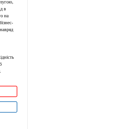
лугою,
д в
го на
бізнес-
 навряд
ідність
б
.