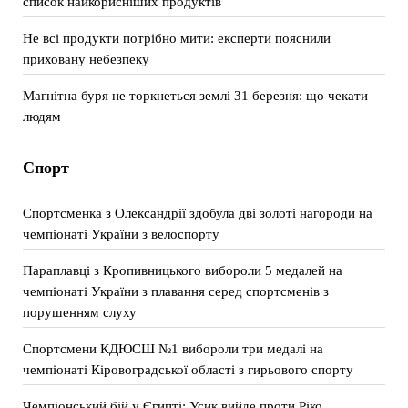
список найкорисніших продуктів
Не всі продукти потрібно мити: експерти пояснили
приховану небезпеку
Магнітна буря не торкнеться землі 31 березня: що чекати
людям
Спорт
Спортсменка з Олександрії здобула дві золоті нагороди на
чемпіонаті України з велоспорту
Параплавці з Кропивницького вибороли 5 медалей на
чемпіонаті України з плавання серед спортсменів з
порушенням слуху
Спортсмени КДЮСШ №1 вибороли три медалі на
чемпіонаті Кіровоградської області з гирьового спорту
Чемпіонський бій у Єгипті: Усик вийде проти Ріко