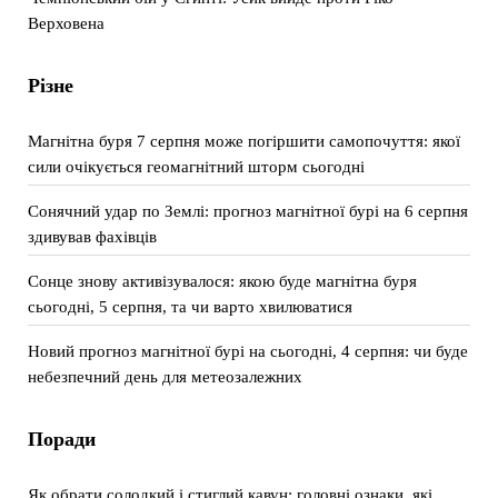
Верховена
Різне
Магнітна буря 7 серпня може погіршити самопочуття: якої
сили очікується геомагнітний шторм сьогодні
Сонячний удар по Землі: прогноз магнітної бурі на 6 серпня
здивував фахівців
Сонце знову активізувалося: якою буде магнітна буря
сьогодні, 5 серпня, та чи варто хвилюватися
Новий прогноз магнітної бурі на сьогодні, 4 серпня: чи буде
небезпечний день для метеозалежних
Поради
Як обрати солодкий і стиглий кавун: головні ознаки, які