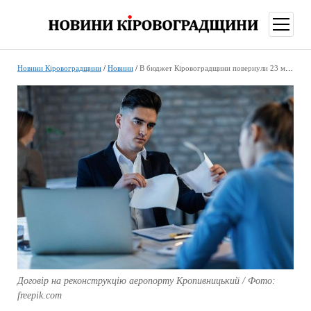
відкри
меню
Новини Кіровоградщини
/
Новини
/
В бюджет Кіровоградщини повернули 23 мільйони: хто залишився без прибутку
Договір на реконструкцію аеропорту Кропивницький / Фото:
freepik.com