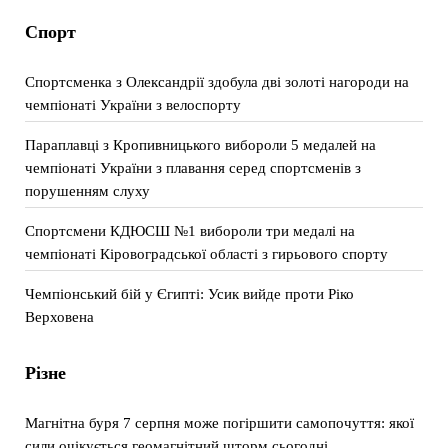
Спорт
Спортсменка з Олександрії здобула дві золоті нагороди на
чемпіонаті України з велоспорту
Параплавці з Кропивницького вибороли 5 медалей на
чемпіонаті України з плавання серед спортсменів з
порушенням слуху
Спортсмени КДЮСШ №1 вибороли три медалі на
чемпіонаті Кіровоградської області з гирьового спорту
Чемпіонський бій у Єгипті: Усик вийде проти Ріко
Верховена
Різне
Магнітна буря 7 серпня може погіршити самопочуття: якої
сили очікується геомагнітний шторм сьогодні