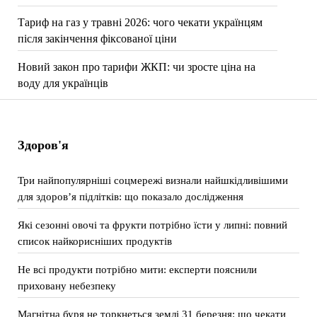
Тариф на газ у травні 2026: чого чекати українцям
після закінчення фіксованої ціни
Новий закон про тарифи ЖКП: чи зросте ціна на
воду для українців
Здоров'я
Три найпопулярніші соцмережі визнали найшкідливішими
для здоров’я підлітків: що показало дослідження
Які сезонні овочі та фрукти потрібно їсти у липні: повний
список найкорисніших продуктів
Не всі продукти потрібно мити: експерти пояснили
приховану небезпеку
Магнітна буря не торкнеться землі 31 березня: що чекати