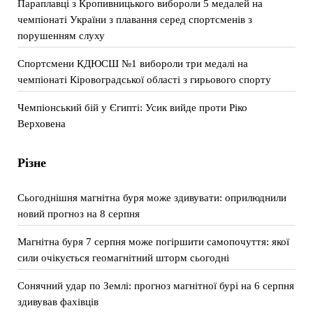
Параплавці з Кропивницького вибороли 5 медалей на
чемпіонаті України з плавання серед спортсменів з
порушенням слуху
Спортсмени КДЮСШ №1 вибороли три медалі на
чемпіонаті Кіровоградської області з гирьового спорту
Чемпіонський бій у Єгипті: Усик вийде проти Ріко
Верховена
Різне
Сьогоднішня магнітна буря може здивувати: оприлюднили
новий прогноз на 8 серпня
Магнітна буря 7 серпня може погіршити самопочуття: якої
сили очікується геомагнітний шторм сьогодні
Сонячний удар по Землі: прогноз магнітної бурі на 6 серпня
здивував фахівців