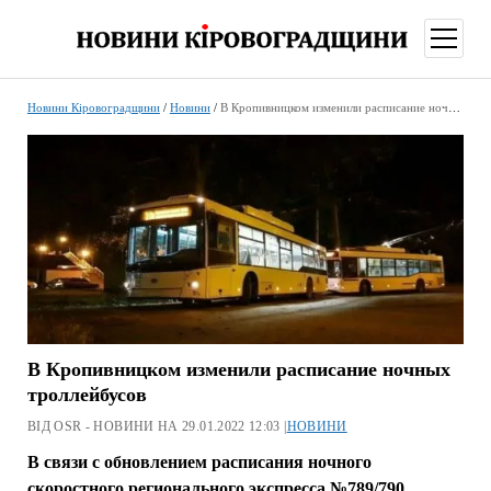
відкри
меню
Новини Кіровоградщини
/
Новини
/
В Кропивницком изменили расписание ночных троллейбусов
В Кропивницком изменили расписание ночных
троллейбусов
ВІД OSR - НОВИНИ НА 29.01.2022 12:03 |
НОВИНИ
В связи с обновлением расписания ночного
скоростного регионального экспресса №789/790