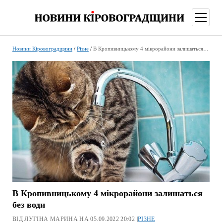
відкри
меню
Новини Кіровоградщини
/
Різне
/
В Кропивницькому 4 мікрорайони залишаться без води
В Кропивницькому 4 мікрорайони залишаться
без води
ВІД ЛУГІНА МАРИНА НА 05.09.2022 20:02 |
РІЗНЕ