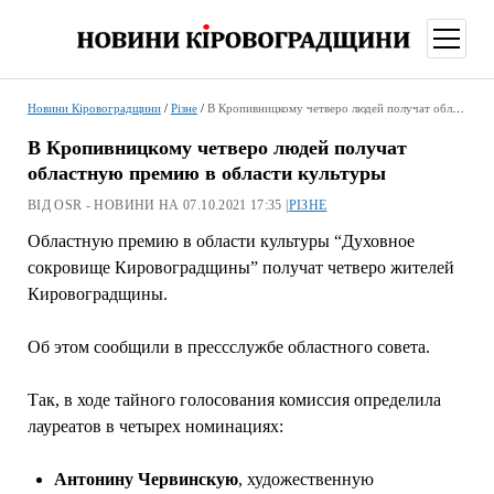
відкри
меню
Новини Кіровоградщини
/
Різне
/
В Кропивницкому четверо людей получат областную премию в области культуры
В Кропивницкому четверо людей получат
областную премию в области культуры
ВІД OSR - НОВИНИ НА 07.10.2021 17:35 |
РІЗНЕ
Областную премию в области культуры “Духовное
сокровище Кировоградщины” получат четверо жителей
Кировоградщины.
Об этом сообщили в прессслужбе областного совета.
Так, в ходе тайного голосования комиссия определила
лауреатов в четырех номинациях:
Антонину Червинскую
, художественную