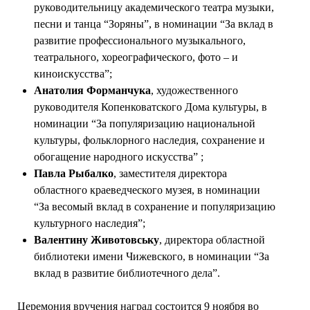
руководительницу академического театра музыки,
песни и танца “Зоряны”, в номинации “За вклад в
развитие профессионального музыкального,
театрального, хореографического, фото – и
киноискусства”;
Анатолия Форманчука
, художественного
руководителя Копенковатского Дома культуры, в
номинации “За популяризацию национальной
культуры, фольклорного наследия, сохранение и
обогащение народного искусства” ;
Павла Рыбалко
, заместителя директора
областного краеведческого музея, в номинации
“За весомый вклад в сохранение и популяризацию
культурного наследия”;
Валентину Животовську
, директора областной
библиотеки имени Чижевского, в номинации “За
вклад в развитие библиотечного дела”.
Церемония вручения наград состоится 9 ноября во