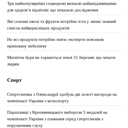
Три найпопулярніші соцмережі визнали найшкідливішими
для здоров’я підлітків: що показало дослідження
Які сезонні овочі та фрукти потрібно їсти у липні: повний
список найкорисніших продуктів
Не всі продукти потрібно мити: експерти пояснили
приховану небезпеку
Магнітна буря не торкнеться землі 31 березня: що чекати
людям
Спорт
Спортсменка з Олександрії здобула дві золоті нагороди на
чемпіонаті України з велоспорту
Параплавці з Кропивницького вибороли 5 медалей на
чемпіонаті України з плавання серед спортсменів з
порушенням слуху