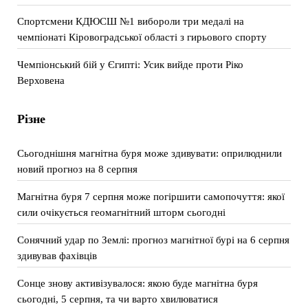
Спортсмени КДЮСШ №1 вибороли три медалі на
чемпіонаті Кіровоградської області з гирьового спорту
Чемпіонський бій у Єгипті: Усик вийде проти Ріко
Верховена
Різне
Сьогоднішня магнітна буря може здивувати: оприлюднили
новий прогноз на 8 серпня
Магнітна буря 7 серпня може погіршити самопочуття: якої
сили очікується геомагнітний шторм сьогодні
Сонячний удар по Землі: прогноз магнітної бурі на 6 серпня
здивував фахівців
Сонце знову активізувалося: якою буде магнітна буря
сьогодні, 5 серпня, та чи варто хвилюватися