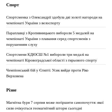
Спорт
Спортсменка з Олександрії здобула дві золоті нагороди на
чемпіонаті України з велоспорту
Параплавці з Кропивницького вибороли 5 медалей на
чемпіонаті України з плавання серед спортсменів з
порушенням слуху
Спортсмени КДЮСШ №1 вибороли три медалі на
чемпіонаті Кіровоградської області з гирьового спорту
Чемпіонський бій у Єгипті: Усик вийде проти Ріко
Верховена
Різне
Магнітна буря 7 серпня може погіршити самопочуття: якої
сили очікується геомагнітний шторм сьогодні