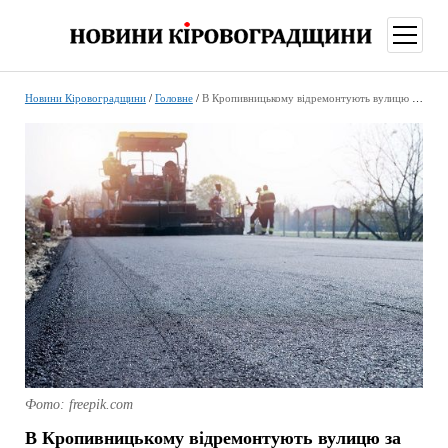
відкри
меню
Новини Кіровоградщини
/
Головне
/
В Кропивницькому відремонтують вулицю за 47 мільйонів
Фото: freepik.com
В Кропивницькому відремонтують вулицю за