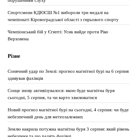
порушенням слуху
Спортсмени КДЮСШ №1 вибороли три медалі на
чемпіонаті Кіровоградської області з гирьового спорту
Чемпіонський бій у Єгипті: Усик вийде проти Ріко
Верховена
Різне
Сонячний удар по Землі: прогноз магнітної бурі на 6 серпня
здивував фахівців
Сонце знову активізувалося: якою буде магнітна буря
сьогодні, 5 серпня, та чи варто хвилюватися
Новий прогноз магнітної бурі на сьогодні, 4 серпня: чи буде
небезпечний день для метеозалежних
Землю накрила потужна магнітна буря 3 серпня: який рівень
небезпеки та що радять фахівці