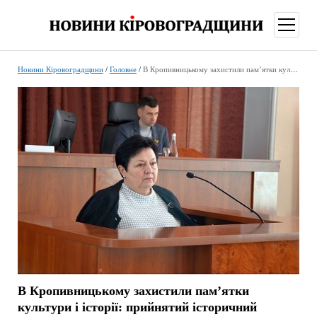
відкри
меню
Новини Кіровоградщини
/
Головне
/
В Кропивницькому захистили пам’ятки культури і історії: прийнятий історичний документ
В Кропивницькому захистили пам’ятки
культури і історії: прийнятий історичний