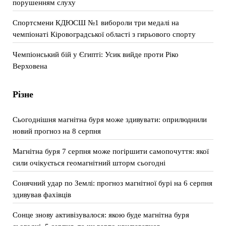
порушенням слуху
Спортсмени КДЮСШ №1 вибороли три медалі на
чемпіонаті Кіровоградської області з гирьового спорту
Чемпіонський бій у Єгипті: Усик вийде проти Ріко
Верховена
Різне
Сьогоднішня магнітна буря може здивувати: оприлюднили
новий прогноз на 8 серпня
Магнітна буря 7 серпня може погіршити самопочуття: якої
сили очікується геомагнітний шторм сьогодні
Сонячний удар по Землі: прогноз магнітної бурі на 6 серпня
здивував фахівців
Сонце знову активізувалося: якою буде магнітна буря