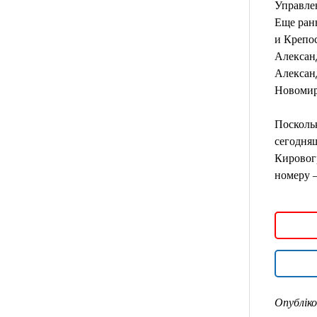
Управле
Еще ран
и Крепо
Алексан
Алексан
Новомир
Посколь
сегодняш
Кировог
номеру –
Опубліко