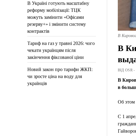
В Україні готують масштабну
реформу мобілізації: ТЦК
можуть замінити «Офісами
резерву+» і змінити систему
контрактів
В Кировог
Тариф на газ у травні 2026: чого
В Ки
чекати українцям після
выда
закінчення фіксованої ціни
Новий закон про тарифи ЖКП:
ВІД OSR -
чи зросте ціна на воду для
В Киров
українців
в больш
Об этом 
С 1 апр
граждан
Гайворо