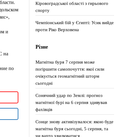
бласти.
Кіровоградської області з гирьового
дольском
спорту
ис»,
Чемпіонський бій у Єгипті: Усик вийде
проти Ріко Верховена
ом и
Різне
С на
Магнітна буря 7 серпня може
ние по
погіршити самопочуття: якої сили
очікується геомагнітний шторм
сьогодні
Сонячний удар по Землі: прогноз
магнітної бурі на 6 серпня здивував
фахівців
Сонце знову активізувалося: якою буде
магнітна буря сьогодні, 5 серпня, та
чи варто хвилюватися