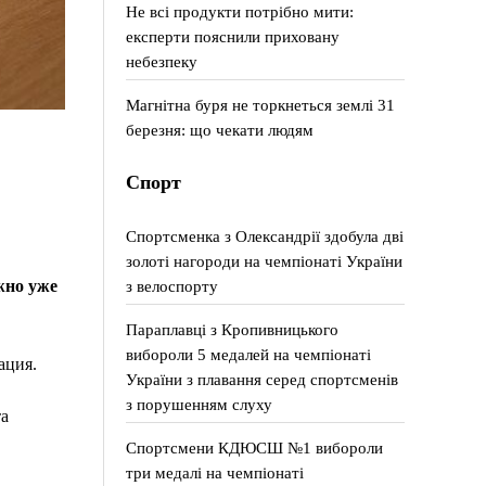
Не всі продукти потрібно мити:
експерти пояснили приховану
небезпеку
Магнітна буря не торкнеться землі 31
березня: що чекати людям
Спорт
Спортсменка з Олександрії здобула дві
золоті нагороди на чемпіонаті України
жно уже
з велоспорту
Параплавці з Кропивницького
вибороли 5 медалей на чемпіонаті
ация.
України з плавання серед спортсменів
з порушенням слуху
а
,
Спортсмени КДЮСШ №1 вибороли
три медалі на чемпіонаті