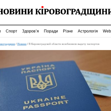
и
Спорт
Здоров’я
Поради
Різне
Астрологія
Web
овоградщини
/
Новини
/
В Кировоградской области возобновили выдачу паспортов