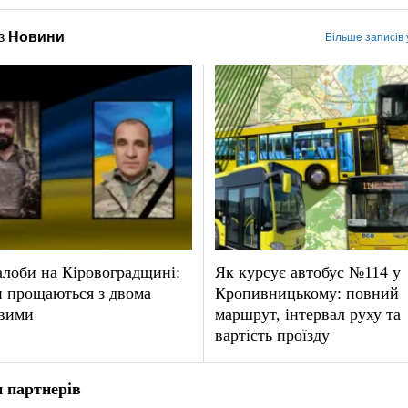
з
Новини
Більше записів
лоби на Кіровоградщині:
Як курсує автобус №114 у
и прощаються з двома
Кропивницькому: повний
овими
маршрут, інтервал руху та
вартість проїзду
 партнерів