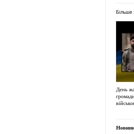
Більше 
День жа
громад
військ
Новини