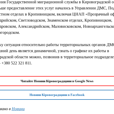
ния Государственной миграционной службы в Кировоградской о
ьше предоставление этих услуг началось в Управлении ДМС, По
стном отделах в Кропивницком, включая ЦНАП «Прозрачный оф
дрийском, Светловодском, Знаменском отделах, Кропивницком,
дровском, Александрийском, Маловисковском, Новоархангельск
городском.
ку ситуация относительно работы территориальных органов ДМ
ний день является динамичной, узнать о графике их работы в
радской области можно, позвонив в территориальное подразделе
 +380 522 321 811.
Читайте Новини Кіровоградщини в Google News
Новини Кіровоградщини в Facebook
вано в
Новини