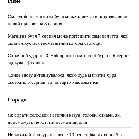
Різне
Сьогоднішня магнітна буря може здивувати: оприлюднили
новий прогноз на 8 серпня
Магнітна буря 7 серпня може погіршити самопочуття: якої
сили очікується геомагнітний шторм сьогодні
Сонячний удар по Землі: прогноз магнітної бурі на 6 серпня
здивував фахівців
Сонце знову активізувалося: якою буде магнітна буря
сьогодні, 5 серпня, та чи варто хвилюватися
Поради
Як обрати солодкий і стиглий кавун: головні ознаки, які
допоможуть не купити несмачний плід
Не викидайте шкурку кавуна: 10 несподіваних способів