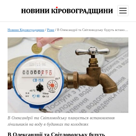
відкри
меню
Новини Кіровоградщини
/
Різне
/
В Олександрії та Світловодську будуть встановлювати лічильники на воду в будинках та колодязях
В Олександрії та Світловодську планується встановлення
лічильників на воду в будинках та колодязях
В Олександрії та Світловодську будуть