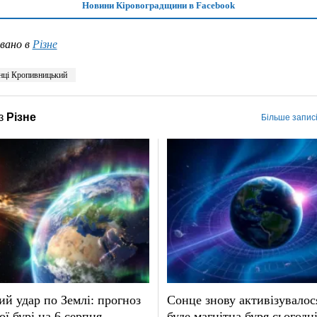
Новини Кіровоградщини в Facebook
вано в
Різне
нці Кропивницький
з
Різне
Більше записі
й удар по Землі: прогноз
Сонце знову активізувалос
ої бурі на 6 серпня
буде магнітна буря сьогодні