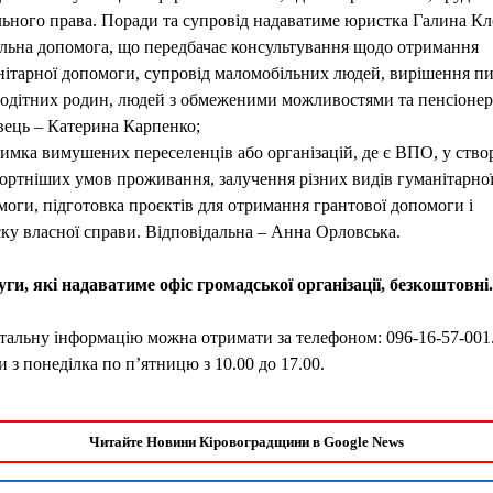
льного права. Поради та супровід надаватиме юристка Галина Кл
альна допомога, що передбачає консультування щодо отримання
нітарної допомоги, супровід маломобільних людей, вирішення п
тодітних родин, людей з обмеженими можливостями та пенсіонер
вець – Катерина Карпенко;
имка вимушених переселенців або організацій, де є ВПО, у ство
ортніших умов проживання, залучення різних видів гуманітарно
оги, підготовка проєктів для отримання грантової допомоги і
ку власної справи. Відповідальна – Анна Орловська.
уги, які надаватиме офіс громадської організації, безкоштовні.
тальну інформацію можна отримати за телефоном: 096-16-57-001
 з понеділка по п’ятницю з 10.00 до 17.00.
Читайте Новини Кіровоградщини в Google News