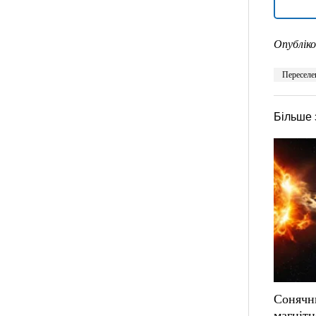
Опубліко
Переселе
Більше 
Сонячни
магнітн