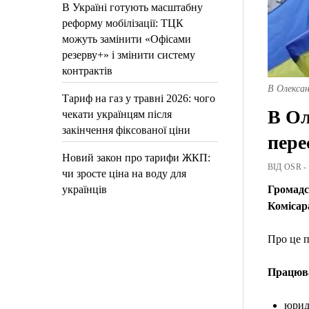
В Україні готують масштабну
реформу мобілізації: ТЦК
можуть замінити «Офісами
резерву+» і змінити систему
контрактів
В Олексан
Тариф на газ у травні 2026: чого
В Ол
чекати українцям після
закінчення фіксованої ціни
пере
Новий закон про тарифи ЖКП:
ВІД OSR -
чи зросте ціна на воду для
українців
Громадс
Комісар
Про це п
Працюва
юриди