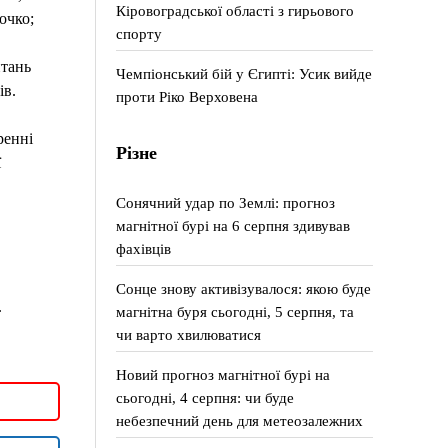
Кіровоградської області з гирьового
очко;
спорту
итань
Чемпіонський бій у Єгипті: Усик вийде
ів.
проти Ріко Верховена
ренні
Різне
ї
Сонячний удар по Землі: прогноз
магнітної бурі на 6 серпня здивував
фахівців
Сонце знову активізувалося: якою буде
.
магнітна буря сьогодні, 5 серпня, та
чи варто хвилюватися
Новий прогноз магнітної бурі на
сьогодні, 4 серпня: чи буде
небезпечний день для метеозалежних