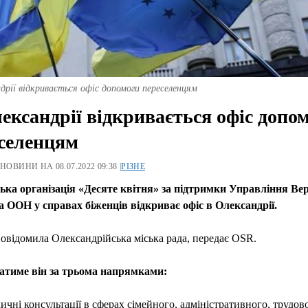
дрії відкривається офіс допомоги переселенцям
ександрії відкривається офіс допо
селенцям
 НОВИНИ НА 08.07.2022 09:38 |
РІЗНЕ
ька організація «Десяте квітня» за підтримки Управління Ве
а ООН у справах біженців відкриває офіс в Олександрії.
овідомила Олександрійська міська рада, передає OSR.
тиме він за трьома напрямками:
чні консультації в сферах сімейного, адміністративного, трудов