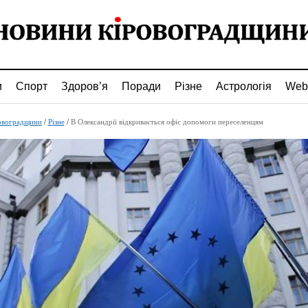
и
Спорт
Здоров’я
Поради
Різне
Астрологія
Web
овоградщини
/
Різне
/
В Олександрії відкривається офіс допомоги переселенцям