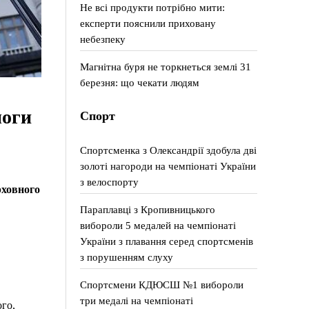
Не всі продукти потрібно мити:
експерти пояснили приховану
небезпеку
Магнітна буря не торкнеться землі 31
березня: що чекати людям
моги
Спорт
Спортсменка з Олександрії здобула дві
золоті нагороди на чемпіонаті України
з велоспорту
рховного
Параплавці з Кропивницького
вибороли 5 медалей на чемпіонаті
України з плавання серед спортсменів
з порушенням слуху
Спортсмени КДЮСШ №1 вибороли
три медалі на чемпіонаті
ого,