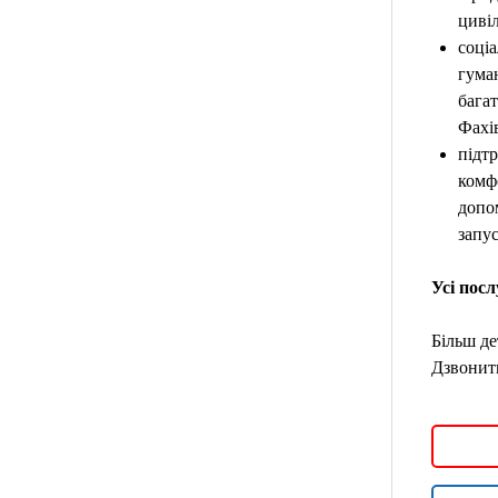
циві
соці
гума
бага
Фахі
підтр
комф
допом
запус
Усі посл
Більш де
Дзвонити