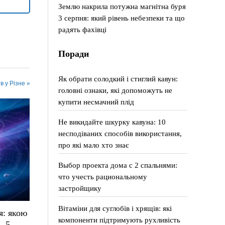
Землю накрила потужна магнітна буря
3 серпня: який рівень небезпеки та що
радять фахівці
Поради
Як обрати солодкий і стиглий кавун:
в у Різне »
головні ознаки, які допоможуть не
купити несмачний плід
Не викидайте шкурку кавуна: 10
несподіваних способів використання,
про які мало хто знає
Выбор проекта дома с 2 спальнями:
что учесть рациональному
застройщику
Вітаміни для суглобів і хрящів: які
я: якою
компоненти підтримують рухливість
, 5