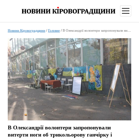
відкри
меню
Новини Кіровоградщини
/
Головне
/
В Олександрії волонтери запропонували витерти ноги об трикольорову ганчірку і задонатити на ЗСУ
В Олександрії волонтери запропонували
витерти ноги об трикольорову ганчірку і