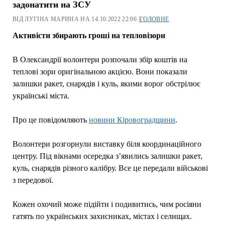
задонатити на ЗСУ
ВІД ЛУГІНА МАРИНА НА 14.10.2022 22:06 |
ГОЛОВНЕ
Активісти збирають гроші на тепловізори
В Олександрії волонтери розпочали збір коштів на
теплові зори оригінальною акцією. Вони показали
залишки ракет, снарядів і куль, якими ворог обстрілює
українські міста.
Про це повідомляють
новини Кіровоградщини
.
Волонтери розгорнули виставку біля координаційного
центру. Під вікнами осередка з’явились залишки ракет,
куль, снарядів різного калібру. Все це передали військові
з передової.
Кожен охочий може підійти і подивитись, чим росіяни
гатять по українських захисниках, містах і селищах.