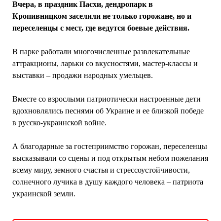
Вчера, в праздник Пасхи, дендропарк в
Кропивницком заселили не только горожане, но и
переселенцы с мест, где ведутся боевые действия.
В парке работали многочисленные развлекательные
аттракционы, ларьки со вкусностями, мастер-классы и
выставки – продажи народных умельцев.
Вместе со взрослыми патриотически настроенные дети
вдохновлялись песнями об Украине и ее близкой победе
в русско-украинской войне.
А благодарные за гостеприимство горожан, переселенцы
высказывали со сцены и под открытым небом пожелания
всему миру, земного счастья и стрессоустойчивости,
солнечного лучика в душу каждого человека – патриота
украинской земли.