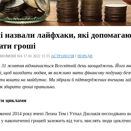
і назвали лайфхаки, які допомага
ати гроші
 НОВИНИ НА 17.01.2022 15:55 |
АСТРОЛОГІЯ
І
ПОРАДИ
31 жовтня відзначається Всесвітній день заощаджень. Його вв
і, щоб нагадати людям, як важливо мати фінансову подушку безп
ти кошти на майбутнє. Ми зібрали 6 підтверджених вченими ла
як збирати гроші правильно.
и циклами
женні 2014 року вчені Леона Тем і Утпал Дхолакія несподівано в
 у накопиченні грошей залежить від того, мислять люди циклічн