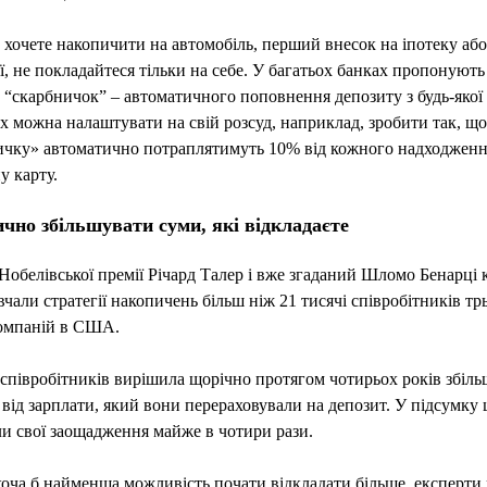
хочете накопичити на автомобіль, перший внесок на іпотеку або
ії, не покладайтеся тільки на себе. У багатьох банках пропонують
“скарбничок” – автоматичного поповнення депозиту з будь-якої
Їх можна налаштувати на свій розсуд, наприклад, зробити так, що
ичку» автоматично потраплятимуть 10% від кожного надходженн
у карту.
ично збільшувати суми, які відкладаєте
Нобелівської премії Річард Талер і вже згаданий Шломо Бенарці 
вчали стратегії накопичень більш ніж 21 тисячі співробітників тр
компаній в США.
співробітників вирішила щорічно протягом чотирьох років збіл
 від зарплати, який вони перераховували на депозит. У підсумку 
и свої заощадження майже в чотири рази.
оча б найменша можливість почати відкладати більше, експерти 