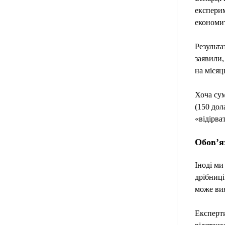
експерим
економит
Результа
заявили,
на місяц
Хоча сум
(150 дол
«відірва
Обов’я
Іноді ми
дрібниці
може ви
Експерти