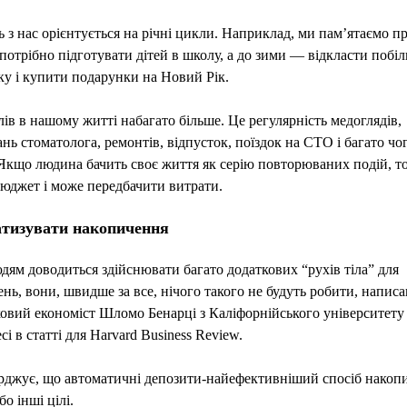
ь з нас орієнтується на річні цикли. Наприклад, ми пам’ятаємо пр
 потрібно підготувати дітей в школу, а до зими — відкласти побі
у і купити подарунки на Новий Рік.
ів в нашому житті набагато більше. Це регулярність медоглядів,
ань стоматолога, ремонтів, відпусток, поїздок на СТО і багато чо
Якщо людина бачить своє життя як серію повторюваних подій, т
юджет і може передбачити витрати.
тизувати накопичення
ям доводиться здійснювати багато додаткових “рухів тіла” для
нь, вони, швидше за все, нічого такого не будуть робити, написа
овий економіст Шломо Бенарці з Каліфорнійського університету 
і в статті для Harvard Business Review.
рджує, що автоматичні депозити-найефективніший спосіб накоп
о інші цілі.