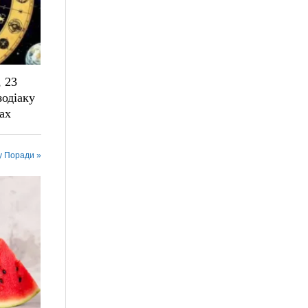
, 23
зодіаку
сах
у Поради »