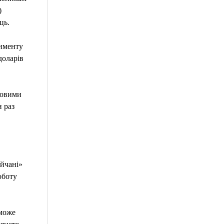
)
ць.
рименту
доларів
ковими
н раз
ійчані»
оботу
оможе