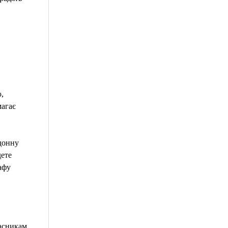
,
магає
рдонну
дете
афу
часникам