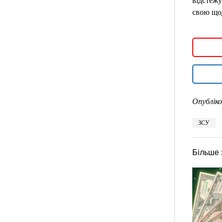
відстежу
свою щод
Опубліко
ЗСУ
Більше 