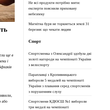
Не всі продукти потрібно мити:
експерти пояснили приховану
небезпеку
Магнітна буря не торкнеться землі 31
ють
березня: що чекати людям
Спорт
Спортсменка з Олександрії здобула дві
ели ще в
золоті нагороди на чемпіонаті України
еки і
з велоспорту
йфхаків
Параплавці з Кропивницького
вибороли 5 медалей на чемпіонаті
України з плавання серед спортсменів
з порушенням слуху
иявили,
Спортсмени КДЮСШ №1 вибороли
о або
три медалі на чемпіонаті