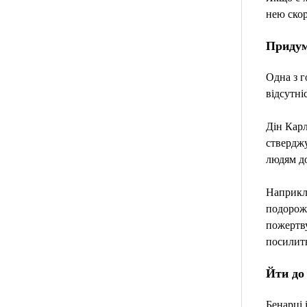
нею скор
Придум
Одна з г
відсутні
Дін Карл
ствердж
людям до
Наприкла
подорож 
пожертву
посилить
Йти до
Бенарці 