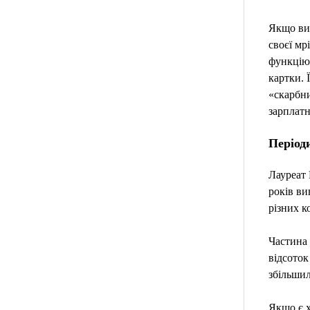
Якщо ви 
своєї мр
функцію 
картки. 
«скарбн
зарплатн
Період
Лауреат 
років ви
різних 
Частина 
відсоток
збільшил
Якщо є х