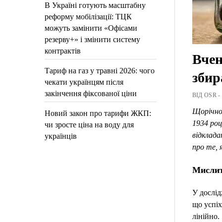
В Україні готують масштабну
реформу мобілізації: ТЦК
можуть замінити «Офісами
резерву+» і змінити систему
контрактів
Вчен
Тариф на газ у травні 2026: чого
збир
чекати українцям після
закінчення фіксованої ціни
ВІД OSR -
Щорічно 
Новий закон про тарифи ЖКП:
1934 роц
чи зросте ціна на воду для
відклада
українців
про те, 
Мислит
У дослід
що успіх
лінійно.