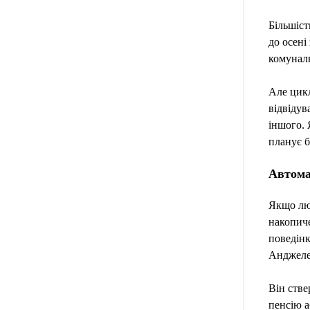
Більшіст
до осені
комуналк
Але цикл
відвідув
іншого. 
планує б
Автома
Якщо люд
накопиче
поведінк
Анджелес
Він стве
пенсію аб