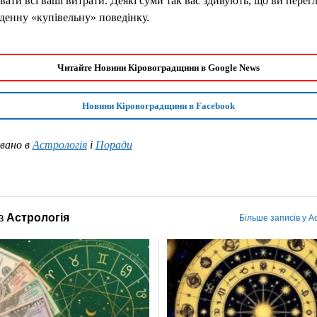
вати всі ваші витрати. Деякі суми так вас здивують, що ви перег
енну «купівельну» поведінку.
Читайте Новини Кіровоградщини в Google News
Новини Кіровоградщини в Facebook
вано в
Астрологія
і
Поради
з
Астрологія
Більше записів у А