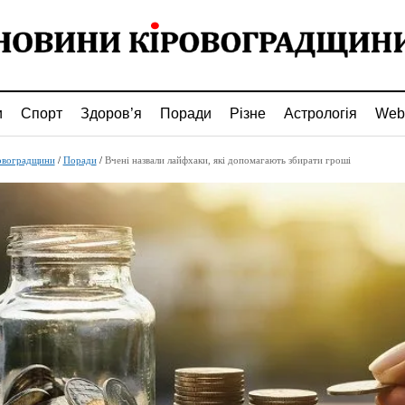
и
Спорт
Здоров’я
Поради
Різне
Астрологія
Web
овоградщини
/
Поради
/
Вчені назвали лайфхаки, які допомагають збирати гроші