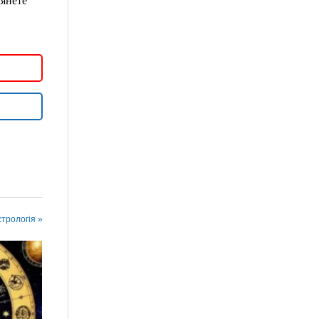
лянете
стрологія »