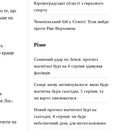
Кіровоградської області з гирьового
спорту
о те, що
льше на
Чемпіонський бій у Єгипті: Усик вийде
проти Ріко Верховена
Різне
го
о краще
Сонячний удар по Землі: прогноз
магнітної бурі на 6 серпня здивував
фахівців
Сонце знову активізувалося: якою буде
магнітна буря сьогодні, 5 серпня, та
в
чи варто хвилюватися
в Лос-
Новий прогноз магнітної бурі на
сьогодні, 4 серпня: чи буде
ичити на
небезпечний день для метеозалежних