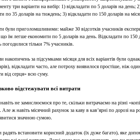
енту три варіанти на вибір: 1) відкладати по 5 доларів на день; 2
и по 35 доларів на тиждень; 3) відкладати по 150 доларів на міся
ти були приголомшливими: майже 30 відсотків учасників експе
 що їм легше економити по 5 доларів на день. Відкладати по 150 
ь погодилися тільки 7% учасників.
и накопичень за підсумками місяця для всіх варіантів були одна
арів), відкладати часто, але потроху виявилося простіше, ніж оди
ти від серця» всю суму.
зково відстежувати всі витрати
 навіть не замислюємося про те, скільки витрачаємо на різні «коп
. Але ж навіть місячний рахунок за каву в кав’ярні по дорозі на р
явитися значною сумою.
 радять встановити корисний додаток (їх дуже багато), яке доп