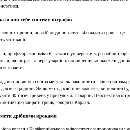
истатися.
ати для себе систему штрафів
оловних причин, по якій люди не хочуть відкладати гроші – це
сть мотивації.
ан, професор економіки Єльського університету, розробив теорію
уючи, що штраф за нерегулярність поповнення заощаджень допо
сягти мети.
д, ви поставили собі за мету за рік накопичити грошей на зако
для всієї родини. Якщо мети досягти не вдасться, ви повинні бу
вати 30 тисяч гривень у притулок для тварин. Перспектива штр
 мотивацію збирати гроші, говорить Карлан.
 мети дрібними кроками
і його колеги з Каліфорнійського університету запропонували у