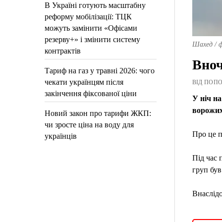
В Україні готують масштабну
реформу мобілізації: ТЦК
можуть замінити «Офісами
резерву+» і змінити систему
Шахед / 
контрактів
Вноч
Тариф на газ у травні 2026: чого
чекати українцям після
ВІД ПОПОВ
закінчення фіксованої ціни
У ніч на
ворожих
Новий закон про тарифи ЖКП:
чи зросте ціна на воду для
Про це 
українців
Під час 
груп був
Внаслідо