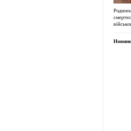
Родинна
смертю:
військо
Новини