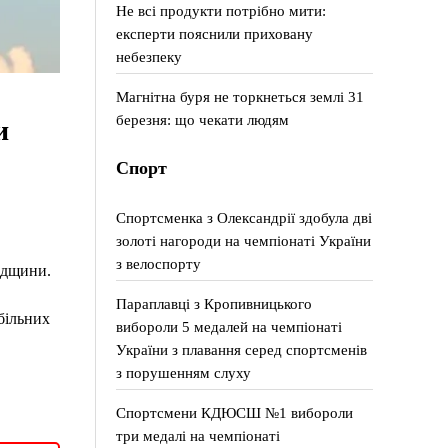
Не всі продукти потрібно мити:
експерти пояснили приховану
небезпеку
Магнітна буря не торкнеться землі 31
березня: що чекати людям
и
Спорт
Спортсменка з Олександрії здобула дві
золоті нагороди на чемпіонаті України
з велоспорту
адщини.
Параплавці з Кропивницького
більних
вибороли 5 медалей на чемпіонаті
України з плавання серед спортсменів
з порушенням слуху
Спортсмени КДЮСШ №1 вибороли
три медалі на чемпіонаті