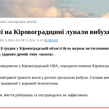
фото ілюстроване pravda
і на Кіровоградщині лунали вибух
А АЛІНА НА 08.12.2024 10:45 |
НОВИНИ
 8 грудня у Кіровоградській області була загроза застосування
 ударних дронів типу «шахед».
повідомили у Кіровоградській ОВА, передають новини Кіровогр
повітряної тривоги вночі у регіоні пролунали вибухи. Силами мо
 знищений 1 ворожий безпілотник.
к збиття руйнувань та постраждалих не зафіксовано.