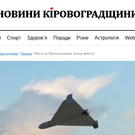
и
Спорт
Здоров’я
Поради
Різне
Астрологія
Web
овоградщини
/
Новини
/
Вночі на Кіровоградщині лунали вибухи