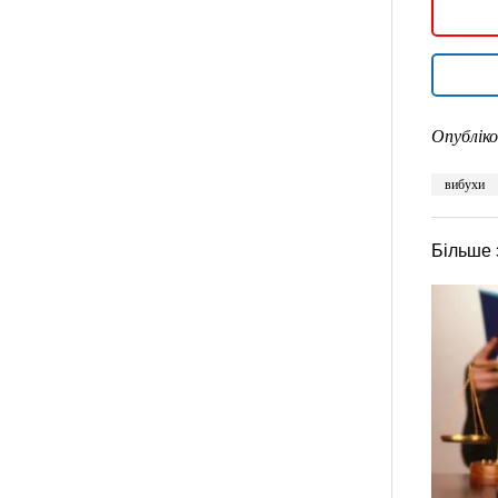
Опубліко
вибухи
Більше 