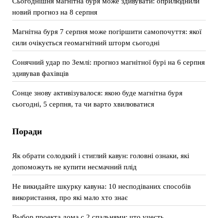
Сьогоднішня магнітна буря може здивувати: оприлюднили
новий прогноз на 8 серпня
Магнітна буря 7 серпня може погіршити самопочуття: якої
сили очікується геомагнітний шторм сьогодні
Сонячний удар по Землі: прогноз магнітної бурі на 6 серпня
здивував фахівців
Сонце знову активізувалося: якою буде магнітна буря
сьогодні, 5 серпня, та чи варто хвилюватися
Поради
Як обрати солодкий і стиглий кавун: головні ознаки, які
допоможуть не купити несмачний плід
Не викидайте шкурку кавуна: 10 несподіваних способів
використання, про які мало хто знає
Выбор проекта дома с 2 спальнями: что учесть