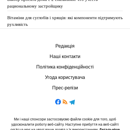
рациональному застройщику
Вітаміни для суглобів і хрящів: які компоненти підтримують
рухливість
Редакція
Наші контакти
Політика конфіденційності
Угода користувача
Прес-релізи
Ми і наші спонсори застосовуємо файли cookie для того, щоб
удосконалити роботу веб-сайту. Наступне прибуття на веб-сайті
osr.kr.ua має на увазі ваше дозвіл з їх використанням.
Детальніше