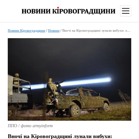
відкри
меню
Новини Кіровоградщини
/
Новини
/
Вночі на Кіровоградщині лунали вибухи: офіційна інформація
ППО / фото armyinform
Вночі на Кіровоградщині лунали вибухи: